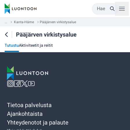
Hae
...
Kanta-Häme
Pääjärven virkistysalue
Pääjärven virkistysalue
Tutustu
Aktiviteetit ja reitit
Tietoa palvelusta
Ajankohtaista
Yhteydenotot ja palaute