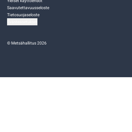
Yleiset käyttöehdot
Saavutettavuusseloste
Tietosuojaseloste
Evästeasetukset
©
Metsähallitus 2026