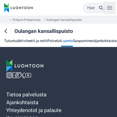
Hae
...
Pohjois-Pohjanmaa
Oulangan kansallispuisto
Oulangan kansallispuisto
Tutustu
Aktiviteetit ja reitit
Palvelut
Luonto
Saapuminen
Ajankohtaista
Tietoa palvelusta
Ajankohtaista
Yhteydenotot ja palaute