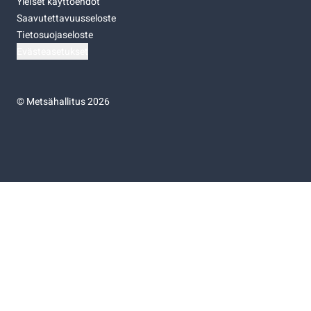
Yleiset käyttöehdot
Saavutettavuusseloste
Tietosuojaseloste
Evästeasetukset
©
Metsähallitus 2026