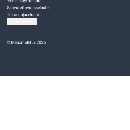
Yleiset käyttöehdot
Saavutettavuusseloste
Tietosuojaseloste
Evästeasetukset
©
Metsähallitus 2026