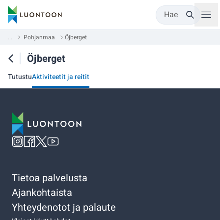
Hae
...
Pohjanmaa
Öjberget
Öjberget
Tutustu
Aktiviteetit ja reitit
Tietoa palvelusta
Ajankohtaista
Yhteydenotot ja palaute