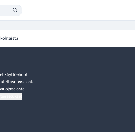
kohtaista
set käyttöehdot
utettavuusseloste
osuojaseloste
teasetukset