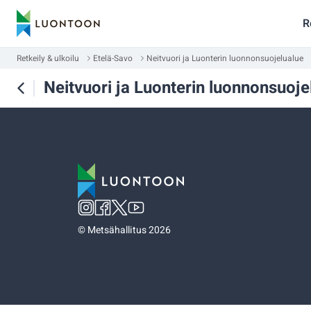
R
Retkeily & ulkoilu
Etelä-Savo
Neitvuori ja Luonterin luonnonsuojelualue
Neitvuori ja Luonterin luonnonsuoje
©
Metsähallitus 2026