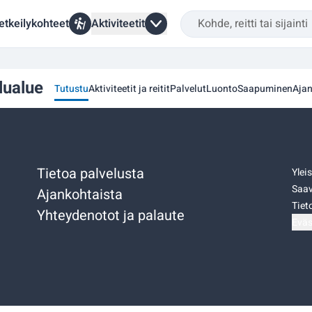
etkeilykohteet
Aktiviteetit
lualue
Tutustu
Aktiviteetit ja reitit
Palvelut
Luonto
Saapuminen
Ajan
Tietoa palvelusta
Ylei
Saav
Ajankohtaista
Tiet
Yhteydenotot ja palaute
Eväs