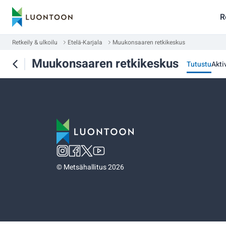
R
Retkeily & ulkoilu
Etelä-Karjala
Muukonsaaren retkikeskus
Muukonsaaren retkikeskus
Tutustu
Aktiv
©
Metsähallitus 2026