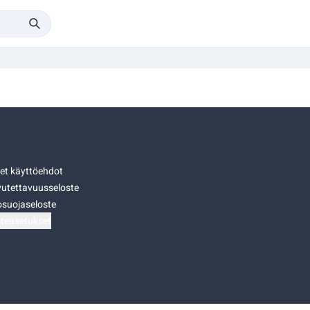
set käyttöehdot
utettavuusseloste
osuojaseloste
teasetukset