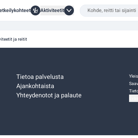
etkeilykohteet
Aktiviteetit
iteetit ja reitit
Tietoa palvelusta
Ylei
Saav
Ajankohtaista
Tiet
Yhteydenotot ja palaute
Eväs