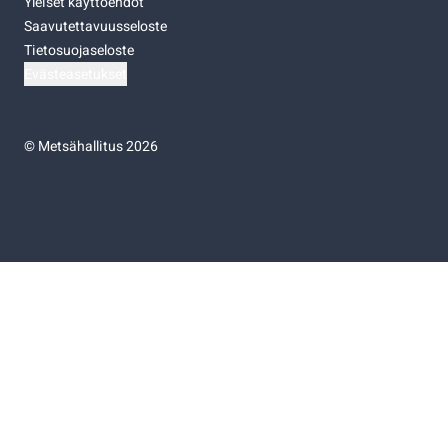
Yleiset käyttöehdot
Saavutettavuusseloste
Tietosuojaseloste
Evästeasetukset
©
Metsähallitus 2026