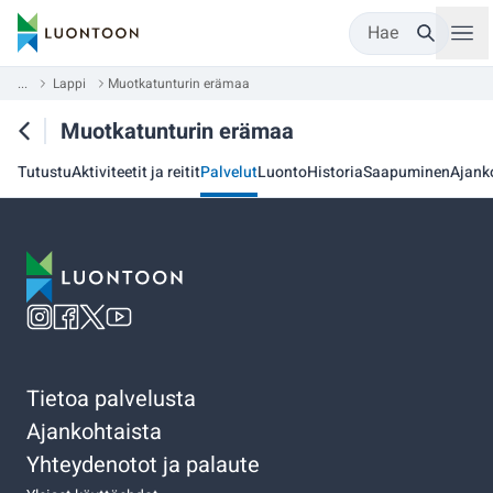
Hae
...
Lappi
Muotkatunturin erämaa
Muotkatunturin erämaa
Tutustu
Aktiviteetit ja reitit
Palvelut
Luonto
Historia
Saapuminen
Ajank
Tietoa palvelusta
Ajankohtaista
Yhteydenotot ja palaute