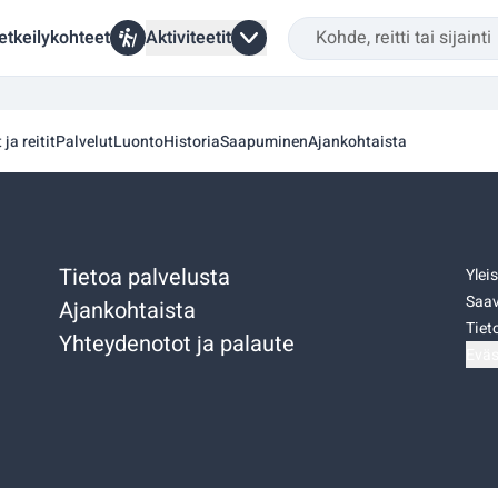
etkeilykohteet
Aktiviteetit
 ja reitit
Palvelut
Luonto
Historia
Saapuminen
Ajankohtaista
Tietoa palvelusta
Ylei
Saav
Ajankohtaista
Tiet
Yhteydenotot ja palaute
Eväs