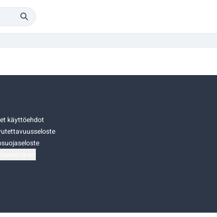
set käyttöehdot
utettavuusseloste
osuojaseloste
teasetukset