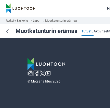
R
Retkeily & ulkoilu
Lappi
Muotkatunturin erämaa
Muotkatunturin erämaa
Tutustu
Aktiviteetit
©
Metsähallitus 2026