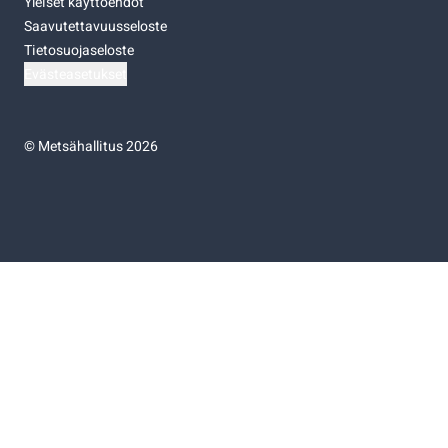
Yleiset käyttöehdot
Saavutettavuusseloste
Tietosuojaseloste
Evästeasetukset
©
Metsähallitus 2026