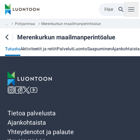
Hae
...
Pohjanmaa
Merenkurkun maailmanperintöalue
Merenkurkun maailmanperintöalue
Tutustu
Aktiviteetit ja reitit
Palvelut
Luonto
Saapuminen
Ajankohtaista
Tietoa palvelusta
Ajankohtaista
Yhteydenotot ja palaute