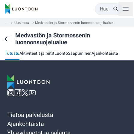
Hae
...
Uusimaa
Medvastön ja Stormossenin luonnonsuojelualue
Medvastön ja Stormossenin
luonnonsuojelualue
Tutustu
Aktiviteetit ja reitit
Luonto
Saapuminen
Ajankohtaista
Tietoa palvelusta
Ajankohtaista
Yhteydenotot ja palaute