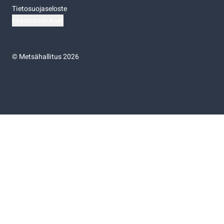
Tietosuojaseloste
Evästeasetukset
©
Metsähallitus 2026