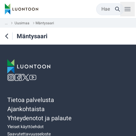
Hae
...
Uusimaa
Mäntysaari
Mäntysaari
Tietoa palvelusta
Ajankohtaista
Yhteydenotot ja palaute
Yleiset käyttöehdot
Saavutettavuusseloste