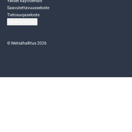
Yleiset käyttöehdot
Saavutettavuusseloste
Tietosuojaseloste
Evästeasetukset
©
Metsähallitus 2026