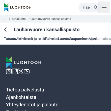
Hae
...
Satakunta
Lauhanvuoren kansallispuisto
Lauhanvuoren kansallispuisto
Tutustu
Aktiviteetit ja reitit
Palvelut
Luonto
Saapuminen
Ajankohtaista
Tietoa palvelusta
Ajankohtaista
Yhteydenotot ja palaute