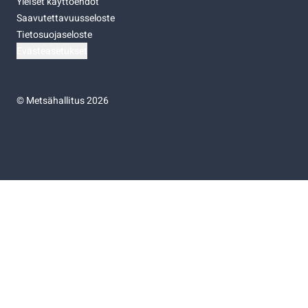
Yleiset käyttöehdot
Saavutettavuusseloste
Tietosuojaseloste
Evästeasetukset
©
Metsähallitus 2026