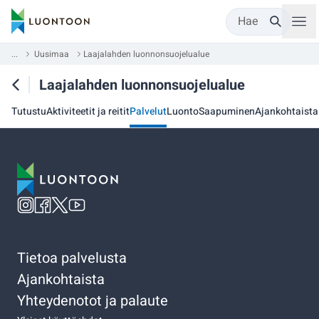
Hae
...
Uusimaa
Laajalahden luonnonsuojelualue
Laajalahden luonnonsuojelualue
Tutustu
Aktiviteetit ja reitit
Palvelut
Luonto
Saapuminen
Ajankohtaista
Tietoa palvelusta
Ajankohtaista
Yhteydenotot ja palaute