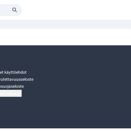
set käyttöehdot
utettavuusseloste
osuojaseloste
teasetukset