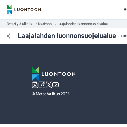
R
Retkeily & ulkoilu
Uusimaa
Laajalahden luonnonsuojelualue
Laajalahden luonnonsuojelualue
Tut
©
Metsähallitus 2026