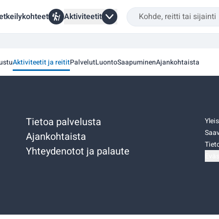
etkeilykohteet
Aktiviteetit
ustu
Aktiviteetit ja reitit
Palvelut
Luonto
Saapuminen
Ajankohtaista
Tietoa palvelusta
Ylei
Saav
Ajankohtaista
Tiet
Yhteydenotot ja palaute
Eväs