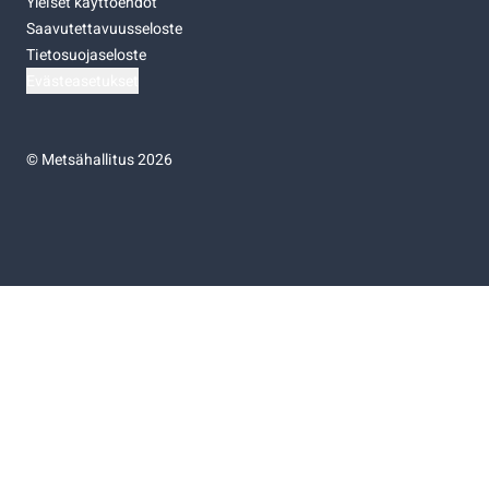
Yleiset käyttöehdot
Saavutettavuusseloste
Tietosuojaseloste
Evästeasetukset
©
Metsähallitus 2026