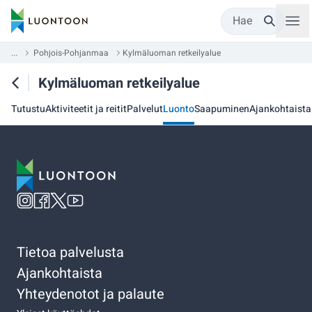
Hae
...
Pohjois-Pohjanmaa
Kylmäluoman retkeilyalue
Kylmäluoman retkeilyalue
Tutustu
Aktiviteetit ja reitit
Palvelut
Luonto
Saapuminen
Ajankohtaista
Tietoa palvelusta
Ajankohtaista
Yhteydenotot ja palaute