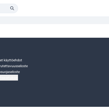
set käyttöehdot
utettavuusseloste
osuojaseloste
teasetukset