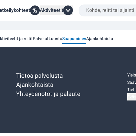
etkeilykohteet
Aktiviteetit
ktiviteetit ja reitit
Palvelut
Luonto
Saapuminen
Ajankohtaista
Tietoa palvelusta
Ylei
Saav
Ajankohtaista
Tiet
Yhteydenotot ja palaute
Eväs