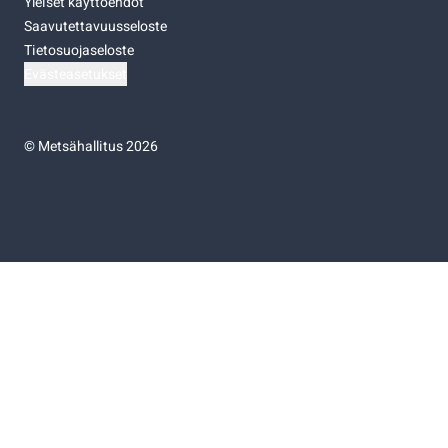
Yleiset käyttöehdot
Saavutettavuusseloste
Tietosuojaseloste
Evästeasetukset
©
Metsähallitus 2026