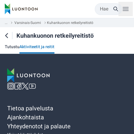
Hae
...
Varsinais-Suomi
Kuhankuonon retkeilyreitistö
Kuhankuonon retkeilyreitistö
Tutustu
Aktiviteetit ja reitit
Tietoa palvelusta
Ajankohtaista
Yhteydenotot ja palaute