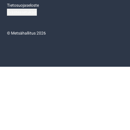
Tietosuojaseloste
Evästeasetukset
©
Metsähallitus 2026