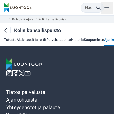
Hae
...
Pohjois-Karjala
Kolin kansallispuisto
Kolin kansallispuisto
Tutustu
Aktiviteetit ja reitit
Palvelut
Luonto
Historia
Saapuminen
Ajank
Tietoa palvelusta
Ajankohtaista
Yhteydenotot ja palaute