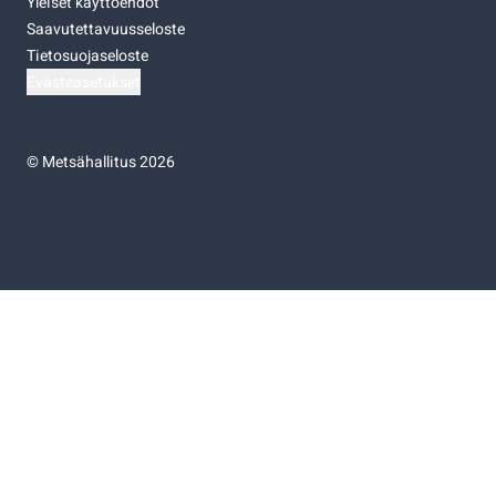
Yleiset käyttöehdot
Saavutettavuusseloste
Tietosuojaseloste
Evästeasetukset
©
Metsähallitus 2026