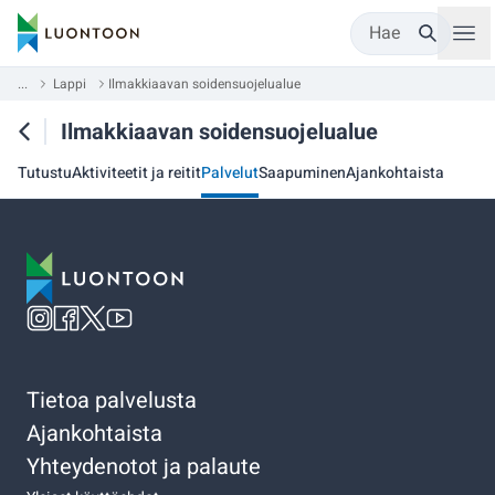
Hae
...
Lappi
Ilmakkiaavan soidensuojelualue
Ilmakkiaavan soidensuojelualue
Tutustu
Aktiviteetit ja reitit
Palvelut
Saapuminen
Ajankohtaista
Tietoa palvelusta
Ajankohtaista
Yhteydenotot ja palaute