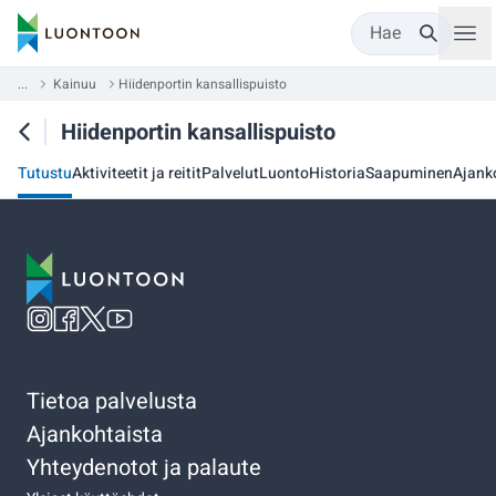
Hae
...
Kainuu
Hiidenportin kansallispuisto
Hiidenportin kansallispuisto
Tutustu
Aktiviteetit ja reitit
Palvelut
Luonto
Historia
Saapuminen
Ajank
Tietoa palvelusta
Ajankohtaista
Yhteydenotot ja palaute