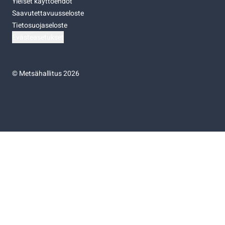
Yleiset käyttöehdot
Saavutettavuusseloste
Tietosuojaseloste
Evästeasetukset
©
Metsähallitus 2026