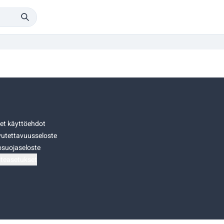
set käyttöehdot
utettavuusseloste
osuojaseloste
teasetukset