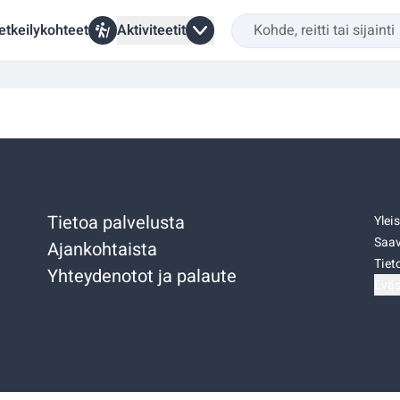
etkeilykohteet
Aktiviteetit
Tietoa palvelusta
Ylei
Saav
Ajankohtaista
Tiet
Yhteydenotot ja palaute
Eväs