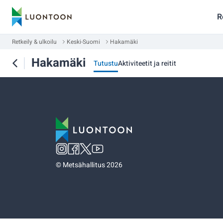
R
Retkeily & ulkoilu
Keski-Suomi
Hakamäki
Hakamäki
Tutustu
Aktiviteetit ja reitit
©
Metsähallitus 2026