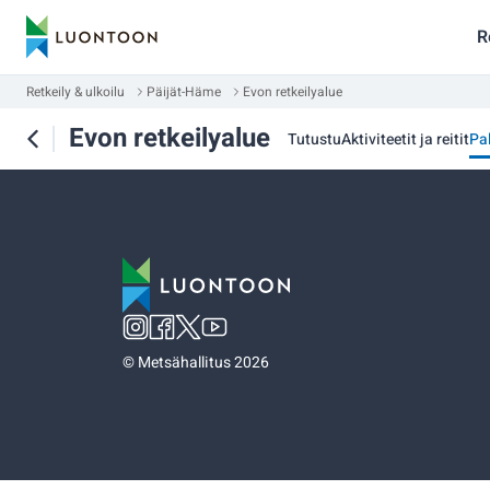
R
Retkeily & ulkoilu
Päijät-Häme
Evon retkeilyalue
Evon retkeilyalue
Tutustu
Aktiviteetit ja reitit
Pa
©
Metsähallitus 2026