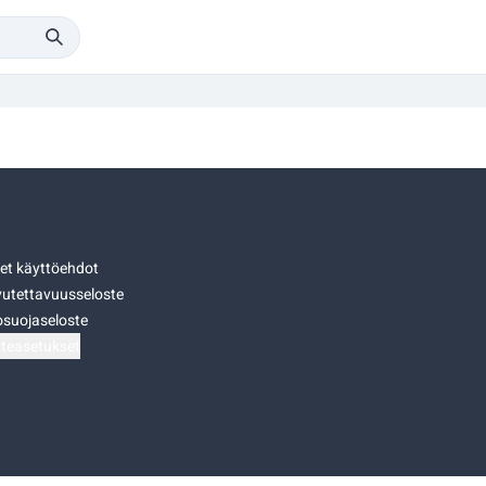
set käyttöehdot
utettavuusseloste
osuojaseloste
teasetukset