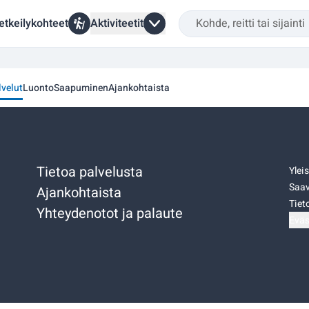
etkeilykohteet
Aktiviteetit
lvelut
Luonto
Saapuminen
Ajankohtaista
Tietoa palvelusta
Ylei
Saav
Ajankohtaista
Tiet
Yhteydenotot ja palaute
Eväs