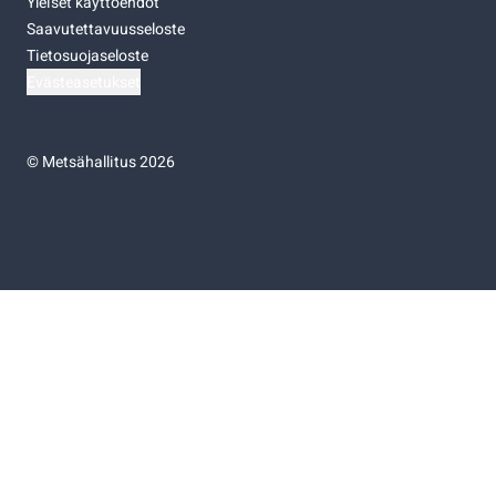
Yleiset käyttöehdot
Saavutettavuusseloste
Tietosuojaseloste
Evästeasetukset
©
Metsähallitus 2026