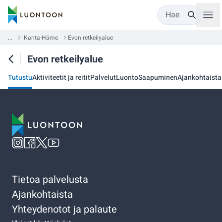
Hae
...
Kanta-Häme
Evon retkeilyalue
Evon retkeilyalue
Tutustu
Aktiviteetit ja reitit
Palvelut
Luonto
Saapuminen
Ajankohtaista
Tietoa palvelusta
Ajankohtaista
Yhteydenotot ja palaute