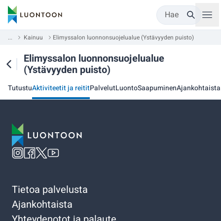
Hae
...
Kainuu
Elimyssalon luonnonsuojelualue (Ystävyyden puisto)
Elimyssalon luonnonsuojelualue
(Ystävyyden puisto)
Tutustu
Aktiviteetit ja reitit
Palvelut
Luonto
Saapuminen
Ajankohtaista
Tietoa palvelusta
Ajankohtaista
Yhteydenotot ja palaute