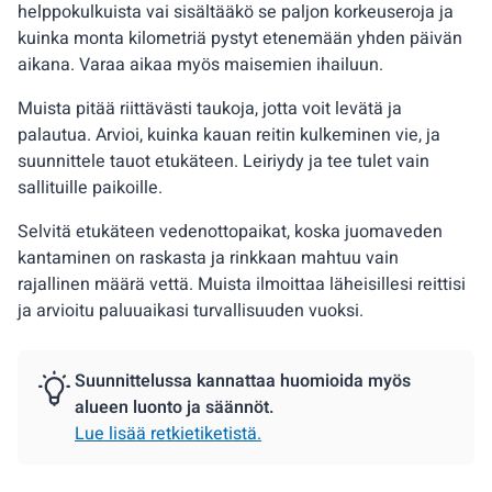
helppokulkuista vai sisältääkö se paljon korkeuseroja ja
kuinka monta kilometriä pystyt etenemään yhden päivän
aikana. Varaa aikaa myös maisemien ihailuun.
Muista pitää riittävästi taukoja, jotta voit levätä ja
palautua. Arvioi, kuinka kauan reitin kulkeminen vie, ja
suunnittele tauot etukäteen. Leiriydy ja tee tulet vain
sallituille paikoille.
Selvitä etukäteen vedenottopaikat, koska juomaveden
kantaminen on raskasta ja rinkkaan mahtuu vain
rajallinen määrä vettä. Muista ilmoittaa läheisillesi reittisi
ja arvioitu paluuaikasi turvallisuuden vuoksi.
Suunnittelussa kannattaa huomioida myös
alueen luonto ja säännöt.
Lue lisää retkietiketistä.