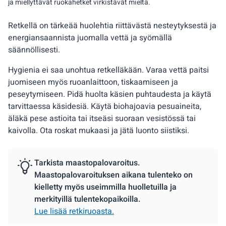
ja miellyttävät ruokahetket virkistävät mieltä.
Retkellä on tärkeää huolehtia riittävästä nesteytyksestä ja
energiansaannista juomalla vettä ja syömällä
säännöllisesti.
Hygienia ei saa unohtua retkelläkään. Varaa vettä paitsi
juomiseen myös ruoanlaittoon, tiskaamiseen ja
peseytymiseen. Pidä huolta käsien puhtaudesta ja käytä
tarvittaessa käsidesiä. Käytä biohajoavia pesuaineita,
äläkä pese astioita tai itseäsi suoraan vesistössä tai
kaivolla. Ota roskat mukaasi ja jätä luonto siistiksi.
Tarkista maastopalovaroitus.
Maastopalovaroituksen aikana tulenteko on
kielletty myös useimmilla huolletuilla ja
merkityillä tulentekopaikoilla.
Lue lisää retkiruoasta.