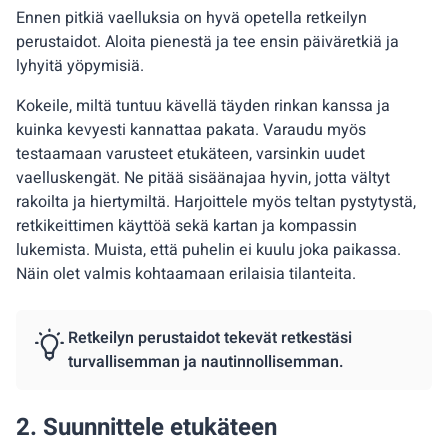
Ennen pitkiä vaelluksia on hyvä opetella retkeilyn
perustaidot. Aloita pienestä ja tee ensin päiväretkiä ja
lyhyitä yöpymisiä.
Kokeile, miltä tuntuu kävellä täyden rinkan kanssa ja
kuinka kevyesti kannattaa pakata. Varaudu myös
testaamaan varusteet etukäteen, varsinkin uudet
vaelluskengät. Ne pitää sisäänajaa hyvin, jotta vältyt
rakoilta ja hiertymiltä. Harjoittele myös teltan pystytystä,
retkikeittimen käyttöä sekä kartan ja kompassin
lukemista. Muista, että puhelin ei kuulu joka paikassa.
Näin olet valmis kohtaamaan erilaisia tilanteita.
Retkeilyn perustaidot tekevät retkestäsi
turvallisemman ja nautinnollisemman.
2. Suunnittele etukäteen