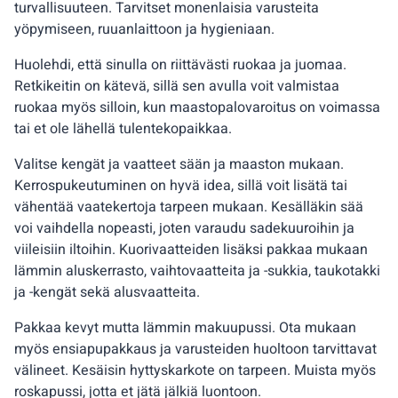
turvallisuuteen. Tarvitset monenlaisia varusteita
yöpymiseen, ruuanlaittoon ja hygieniaan.
Huolehdi, että sinulla on riittävästi ruokaa ja juomaa.
Retkikeitin on kätevä, sillä sen avulla voit valmistaa
ruokaa myös silloin, kun maastopalovaroitus on voimassa
tai et ole lähellä tulentekopaikkaa.
Valitse kengät ja vaatteet sään ja maaston mukaan.
Kerrospukeutuminen on hyvä idea, sillä voit lisätä tai
vähentää vaatekertoja tarpeen mukaan. Kesälläkin sää
voi vaihdella nopeasti, joten varaudu sadekuuroihin ja
viileisiin iltoihin. Kuorivaatteiden lisäksi pakkaa mukaan
lämmin aluskerrasto, vaihtovaatteita ja -sukkia, taukotakki
ja -kengät sekä alusvaatteita.
Pakkaa kevyt mutta lämmin makuupussi. Ota mukaan
myös ensiapupakkaus ja varusteiden huoltoon tarvittavat
välineet. Kesäisin hyttyskarkote on tarpeen. Muista myös
roskapussi, jotta et jätä jälkiä luontoon.