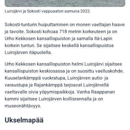
Luirojärvi ja Sokosti vappuaaton aamuna 2022.
Sokosti-tunturin huiputtaminen on monen vaeltajan haave
ja tavoite. Sokosti kohoaa 718 metrin korkeuteen ja on
Urho Kekkosen kansallispuiston ja samalla Itä-Lapin
korkein tunturi. Se sijaitsee keskellä kansallispuistoa
Luirojärven itäpuolella.
Urho Kekkosen kansallispuiston helmi Luirojärvi sijaitsee
kansallispuiston keskiosassa ja on suosittu vaelluskohde.
Kuuselankämppä vuokratupa, Luirojärven autio- ja
varaustupa ja Rajankämppä tarjoavat Luirojärvellä
vaeltavalle oivia yöpymispaikkoja. Vanha Raappanan
kammi sijaitsee Luirojärven koillisrannalla ja on
museonähtävyys.
Ukselmapää