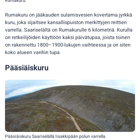
Rumakuru.
Rumakuru on jääkauden sulamisvesien kovertama jyrkkä
kuru, joka sijaitsee kansallispuiston merkittyjen reittien
varrella. Saariselältä on Rumakurulle 6 kilometriä. Kurulla
on retkeilijöiden käyttöön kaksi päivätupaa, joista toinen
on rakennettu 1800–1900-lukujen vaihteessa ja on siten
koko alueen vanhin tupa.
Pääsiäiskuru
Pääsiäiskuru Saariselällä Iisakkipään polun varrella.