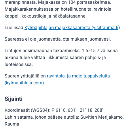
merenpinnasta. Majakassa on 104 porrasaskelmaa.
Majakkarakennuksessa on hotellihuoneita, ravintola,
kappeli, kokoustiloja ja näköalatasanne.
Lue lisää
Kylmäpihlajan majakkasaaresta (visitrauma.fi)
Saaressa ei ole juomavettä, ota mukaan juomavesi.
Lintujen pesimärauhan takaamiseksi 1.5.-15.7 välisenä
aikana tulee välttää liikkumista saaren pohjois- ja
luoteisosissa.
Saaren yrittäjällä on
ravintola- ja majoituspalveluita
(kylmapihlaja.com)
Sijainti
Koordinaatit (WGS84): P 61˚8, 631' I 21˚18, 288'
Lähin satama, johon pääsee autolla: Suvitien Merijakamo,
Rauma