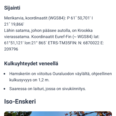
Sijainti
Merikarvia, koordinaatit (WGS84): P 61˚50,701' I
21˚19,866'
Lähin satama, johon pääsee autolla, on Krookka
vierassatama. Koordinaatit Euref-Fin (~ WGS84) lat:
61°51,121' lon:21° 865´ ETRS-TM35FIN: N: 6870022 E:
209796
Kulkuyhteydet veneellä
Hamskeriin on viitoitus Ouraluodon väylältä, ohjeellinen
kulkusyvyys on 1,2 m.
Saaressa on laituri, jossa on sivukiinnitys.
Iso-Enskeri