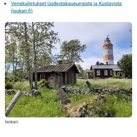
Venekuljetukset Uudestakaupungista ja Kustavista
(isokari.fi)
Isokari.