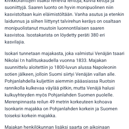
kivikkorantojen lisäksi reheviä lehtoja, kuivia ketoja ja
suoniittyjä. Saaren luonto on hyvin monipuolinen niin
kasvistoltaan kuin eläimistöltään. Vanha asutus ja etenkin
laidunnus ja siihen liittynyt talvirehun keräys on osaltaan
monipuolistanut muutoin luonnontilaisen saaren
kasvistoa. Isostakarista on löydetty peräti 380 eri
kasvilajia.
Isokari tunnetaan majakasta, joka valmistui Venäjän tsaari
Nikolai I:n hallituskaudella vuonna 1833. Majakan
suunnittelu aloitettiin jo 1800-luvun alussa Napoleonin
sotien jälkeen, jolloin Suomi siirtyi Venäjän vallan alle.
Pohjanlahdella kuljettiin aiemmin pääasiassa Ruotsin
rannikolla kulkevaa väylää pitkin, mutta Venäjä halusi
kulkuyhteyden myös Pohjanlahden Suomen puolelle.
Merenpinnasta reilun 49 metrin korkeuteen kohoava
Isonkarin majakka on Pohjanlahden korkein ja Suomen
toiseksi korkein majakka.
Majakan henkilökunnan lisäksi saarta on aikoinaan