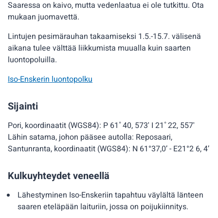
Saaressa on kaivo, mutta vedenlaatua ei ole tutkittu. Ota
mukaan juomavettä.
Lintujen pesimärauhan takaamiseksi 1.5.-15.7. välisenä
aikana tulee välttää liikkumista muualla kuin saarten
luontopoluilla.
Iso-Enskerin luontopolku
Sijainti
Pori, koordinaatit (WGS84): P 61˚40, 573' I 21˚22, 557'
Lähin satama, johon pääsee autolla: Reposaari,
Santunranta, koordinaatit (WGS84): N 61°37,0’ - E21°2 6, 4’
Kulkuyhteydet veneellä
Lähestyminen Iso-Enskeriin tapahtuu väylältä länteen
saaren eteläpään laituriin, jossa on poijukiinnitys.