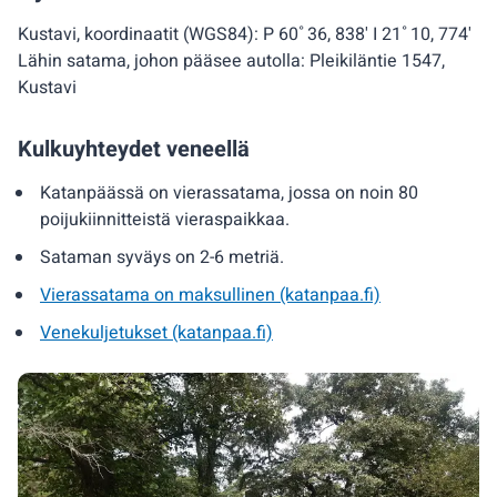
Kustavi, koordinaatit (WGS84): P 60˚36, 838' I 21˚10, 774'
Lähin satama, johon pääsee autolla: Pleikiläntie 1547,
Kustavi
Kulkuyhteydet veneellä
Katanpäässä on vierassatama, jossa on noin 80
poijukiinnitteistä vieraspaikkaa.
Sataman syväys on 2-6 metriä.
Vierassatama on maksullinen (katanpaa.fi)
Venekuljetukset (katanpaa.fi)