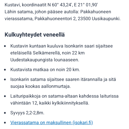
Kustavi, koordinaatit N 60° 43,24', E 21° 01,90'
Lähin satama, johon pääsee autolla: Pakkahuoneen
vierassatama, Pakkahuoneentori 2, 23500 Uusikaupunki.
Kulkuyhteydet veneellä
Kustavin kuntaan kuuluva Isonkarin saari sijaitsee
eteläisellä Selkämerellä, noin 22 km
Uudestakaupungista lounaaseen.
Kustavista matkaa on noin 20 km.
Isonkarin satama sijaitsee saaren itärannalla ja sitä
suojaa kookas aallonmurtaja.
Laituripaikkoja on satama-altaan kahdessa laiturissa
vähintään 12, kaikki kylkikiinnityksellä.
Syvyys 2,2-2,8m.
Vierassatama on maksullinen (isokari.fi)