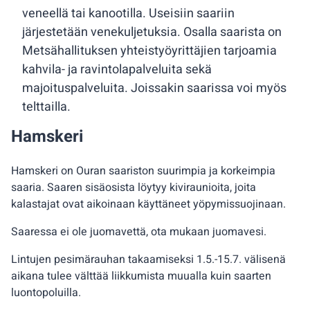
veneellä tai kanootilla. Useisiin saariin
järjestetään venekuljetuksia. Osalla saarista on
Metsähallituksen yhteistyöyrittäjien tarjoamia
kahvila- ja ravintolapalveluita sekä
majoituspalveluita. Joissakin saarissa voi myös
telttailla.
Hamskeri
Hamskeri on Ouran saariston suurimpia ja korkeimpia
saaria. Saaren sisäosista löytyy kiviraunioita, joita
kalastajat ovat aikoinaan käyttäneet yöpymissuojinaan.
Saaressa ei ole juomavettä, ota mukaan juomavesi.
Lintujen pesimärauhan takaamiseksi 1.5.-15.7. välisenä
aikana tulee välttää liikkumista muualla kuin saarten
luontopoluilla.