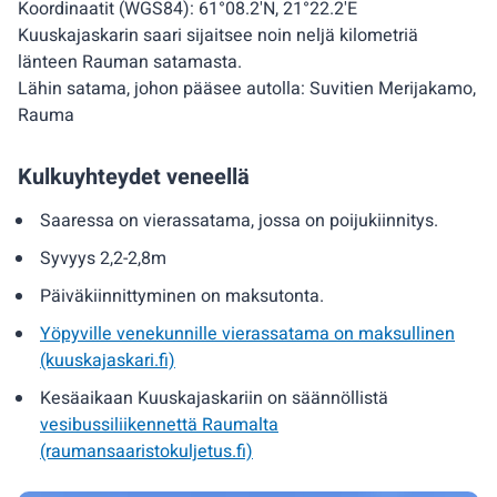
Koordinaatit (WGS84): 61°08.2'N, 21°22.2'E
Kuuskajaskarin saari sijaitsee noin neljä kilometriä
länteen Rauman satamasta.
Lähin satama, johon pääsee autolla: Suvitien Merijakamo,
Rauma
Kulkuyhteydet veneellä
Saaressa on vierassatama, jossa on poijukiinnitys.
Syvyys 2,2-2,8m
Päiväkiinnittyminen on maksutonta.
Yöpyville venekunnille vierassatama on maksullinen
(kuuskajaskari.fi)
Kesäaikaan Kuuskajaskariin on säännöllistä
vesibussiliikennettä Raumalta
(raumansaaristokuljetus.fi)