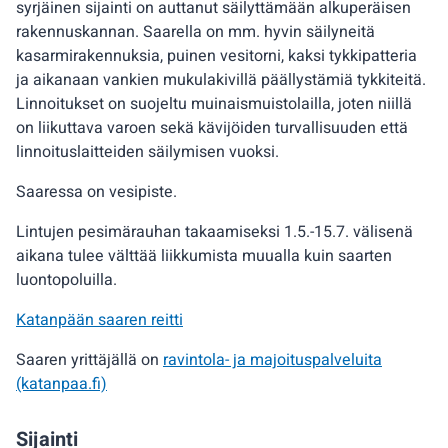
syrjäinen sijainti on auttanut säilyttämään alkuperäisen
rakennuskannan. Saarella on mm. hyvin säilyneitä
kasarmirakennuksia, puinen vesitorni, kaksi tykkipatteria
ja aikanaan vankien mukulakivillä päällystämiä tykkiteitä.
Linnoitukset on suojeltu muinaismuistolailla, joten niillä
on liikuttava varoen sekä kävijöiden turvallisuuden että
linnoituslaitteiden säilymisen vuoksi.
Saaressa on vesipiste.
Lintujen pesimärauhan takaamiseksi 1.5.-15.7. välisenä
aikana tulee välttää liikkumista muualla kuin saarten
luontopoluilla.
Katanpään saaren reitti
Saaren yrittäjällä on
ravintola- ja majoituspalveluita
(katanpaa.fi)
Sijainti