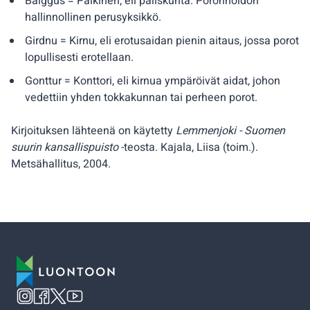
Bálggus = Palkinen, eli paliskunta. Poronhoidon
hallinnollinen perusyksikkö.
Girdnu = Kirnu, eli erotusaidan pienin aitaus, jossa porot
lopullisesti erotellaan.
Gonttur = Konttori, eli kirnua ympäröivät aidat, johon
vedettiin yhden tokkakunnan tai perheen porot.
Kirjoituksen lähteenä on käytetty
Lemmenjoki - Suomen
suurin kansallispuisto
-teosta. Kajala, Liisa (toim.).
Metsähallitus, 2004.