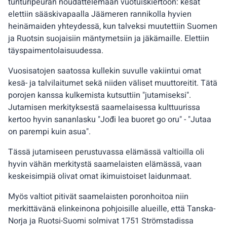
tunturipeuran noudattelemaan vuotuiskiertoon: kesät
elettiin sääskivapaalla Jäämeren rannikolla hyvien
heinämaiden yhteydessä, kun talveksi muutettiin Suomen
ja Ruotsin suojaisiin mäntymetsiin ja jäkämaille. Elettiin
täyspaimentolaisuudessa.
Vuosisatojen saatossa kullekin suvulle vakiintui omat
kesä- ja talvilaitumet sekä niiden väliset muuttoreitit. Tätä
porojen kanssa kulkemista kutsuttiin "jutamiseksi".
Jutamisen merkityksestä saamelaisessa kulttuurissa
kertoo hyvin sananlasku "Jođi lea buoret go oru" - "Jutaa
on parempi kuin asua".
Tässä jutamiseen perustuvassa elämässä valtioilla oli
hyvin vähän merkitystä saamelaisten elämässä, vaan
keskeisimpiä olivat omat ikimuistoiset laidunmaat.
Myös valtiot pitivät saamelaisten poronhoitoa niin
merkittävänä elinkeinona pohjoisille alueille, että Tanska-
Norja ja Ruotsi-Suomi solmivat 1751 Strömstadissa