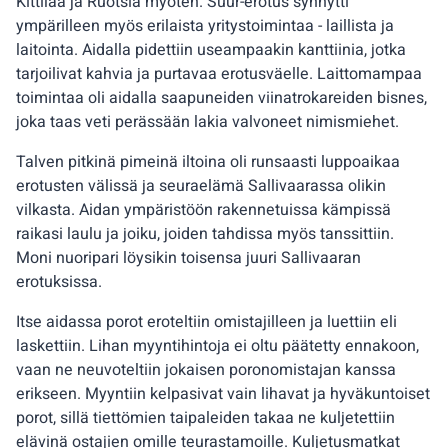
Kittilää ja Ruotsia myöten. Suur-erotus synnytti
ympärilleen myös erilaista yritystoimintaa - laillista ja
laitointa. Aidalla pidettiin useampaakin kanttiinia, jotka
tarjoilivat kahvia ja purtavaa erotusväelle. Laittomampaa
toimintaa oli aidalla saapuneiden viinatrokareiden bisnes,
joka taas veti perässään lakia valvoneet nimismiehet.
Talven pitkinä pimeinä iltoina oli runsaasti luppoaikaa
erotusten välissä ja seuraelämä Sallivaarassa olikin
vilkasta. Aidan ympäristöön rakennetuissa kämpissä
raikasi laulu ja joiku, joiden tahdissa myös tanssittiin.
Moni nuoripari löysikin toisensa juuri Sallivaaran
erotuksissa.
Itse aidassa porot eroteltiin omistajilleen ja luettiin eli
laskettiin. Lihan myyntihintoja ei oltu päätetty ennakoon,
vaan ne neuvoteltiin jokaisen poronomistajan kanssa
erikseen. Myyntiin kelpasivat vain lihavat ja hyväkuntoiset
porot, sillä tiettömien taipaleiden takaa ne kuljetettiin
elävinä ostajien omille teurastamoille. Kuljetusmatkat