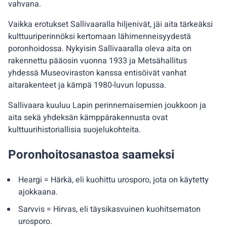
vahvana.
Vaikka erotukset Sallivaaralla hiljenivät, jäi aita tärkeäksi
kulttuuriperinnöksi kertomaan lähimenneisyydestä
poronhoidossa. Nykyisin Sallivaaralla oleva aita on
rakennettu pääosin vuonna 1933 ja Metsähallitus
yhdessä Museoviraston kanssa entisöivät vanhat
aitarakenteet ja kämpä 1980-luvun lopussa.
Sallivaara kuuluu Lapin perinnemaisemien joukkoon ja
aita sekä yhdeksän kämppärakennusta ovat
kulttuurihistoriallisia suojelukohteita.
Poronhoitosanastoa saameksi
Heargi = Härkä, eli kuohittu urosporo, jota on käytetty
ajokkaana.
Sarvvis = Hirvas, eli täysikasvuinen kuohitsematon
urosporo.