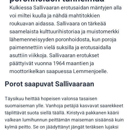
Kulkiessa Sallivaaran erotusaidan mäntyjen alla
voi miltei kuulla ja nähdä mahtitokkien
roukuavan aidassa. Sallivaara on tärkeää
saamelaista kulttuurihistoriaa ja muistomerkki
lähemenneisyyden poronhoidosta, kun poroja
paimennettiin vielä suksilla ja erotusaidalla
asuttiin viikkoja. Sallivaaran erotukset
päättyivät vuonna 1964 maantien ja
moottorikelkan saapuessa Lemmenjoelle.
Porot saapuvat Sallivaaraan
Täysikuu heittää hopeisen valonsa tasaisen
suomaiseman ylle. Vanhoja petäjiä kasvavat saarekkeet
täplittävät suota siellä täällä. Kiristyvä pakkanen käärii
valkean lumihunnun peittämän maiseman sisäänsä kuin
kylmä peitto. Se on jäädyttänyt jängät teräksen lujaksi