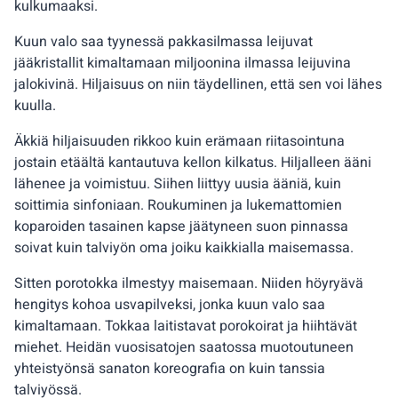
kulkumaaksi.
Kuun valo saa tyynessä pakkasilmassa leijuvat
jääkristallit kimaltamaan miljoonina ilmassa leijuvina
jalokivinä. Hiljaisuus on niin täydellinen, että sen voi lähes
kuulla.
Äkkiä hiljaisuuden rikkoo kuin erämaan riitasointuna
jostain etäältä kantautuva kellon kilkatus. Hiljalleen ääni
lähenee ja voimistuu. Siihen liittyy uusia ääniä, kuin
soittimia sinfoniaan. Roukuminen ja lukemattomien
koparoiden tasainen kapse jäätyneen suon pinnassa
soivat kuin talviyön oma joiku kaikkialla maisemassa.
Sitten porotokka ilmestyy maisemaan. Niiden höyryävä
hengitys kohoa usvapilveksi, jonka kuun valo saa
kimaltamaan. Tokkaa laitistavat porokoirat ja hiihtävät
miehet. Heidän vuosisatojen saatossa muotoutuneen
yhteistyönsä sanaton koreografia on kuin tanssia
talviyössä.