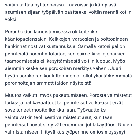
voitiin taittaa nyt tunneissa. Laavuissa ja kämpissä
asumisen sijaan työpäivän päätteeksi voitiin mennä kotiin
yöksi.
Poronhoidon koneistumisessa oli kuitenkin
kääntöpuolensakin. Kelkkojen, varaosien ja polttoaineen
hankinnat nostivat kustannuksia. Samalla katosi paljon
perinteistä poronhoitotaitoa, kun esimerkiksi ajohärkien
taamoamisesta eli kesyttämisestä voitiin luopua. Myös
aiemmin keskeisen porokoiran merkitys väheni. Juuri
hyvän porokoiran kouluttaminen oli ollut yksi tärkeimmistä
poronhoitajan ammattitaidon näytteistä.
Muutos vaikutti myös pukeutumiseen. Porosta valmistetut
turkis- ja nahkavaatteet tai perinteiset verka-asut eivät
soveltuneet moottorikelkkailuun. Työvaatteiksi
vaihtuivatkin teollisesti valmistetut asut, kun taas
perinteiset puvut siirtyivät enemmän juhlakäyttöön. Niiden
valmistamiseen liittyvä käsityöperinne on tosin pysynyt