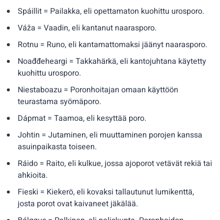
Spáillit = Pailakka, eli opettamaton kuohittu urosporo.
Váža = Vaadin, eli kantanut naarasporo.
Rotnu = Runo, eli kantamattomaksi jäänyt naarasporo.
Noađđeheargi = Takkahärkä, eli kantojuhtana käytetty
kuohittu urosporo.
Niestaboazu = Poronhoitajan omaan käyttöön
teurastama syömäporo.
Dápmat = Taamoa, eli kesyttää poro.
Johtin = Jutaminen, eli muuttaminen porojen kanssa
asuinpaikasta toiseen.
Ráido = Raito, eli kulkue, jossa ajoporot vetävät rekiä tai
ahkioita.
Fieski = Kiekerö, eli kovaksi tallautunut lumikenttä,
josta porot ovat kaivaneet jäkälää.