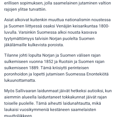
erillisen sopimuksen, jolla saamelainen jutaminen valtion
rajojen ylitse turvattiin.
Asiat alkoivat kuitenkin muuttua nationalismin noustessa
ja Suomen liittyessä osaksi Venäjän keisarikuntaa 1800-
luvulla. Varsinkin Suomessa alkoi nousta kasvava
tyytymättömyys talvisin Norjan puolelta Suomen
jäkälämaille kulkevista poroista.
Tilanne johti lopulta Norjan ja Suomen välisen rajan
sulkemiseen vuonna 1852 ja Ruotsin ja Suomen rajan
sulkemiseen 1889. Tämä kriisiytti perinteisen
poronhoidon ja lopetti jutamisen Suomessa Enontekiötä
lukuunottamatta.
Myös Sallivaaran laidunmaat jäivät hetkeksi autioiksi, kun
aiemmin alueella laiduntaneet tokkakunnat jäivät rajan
toiselle puolelle. Tämä aiheutti laidunahtautta, mikä
laukaisi vuosikymmeniä kestäneen saamelaisten
muuttoliikkeen.