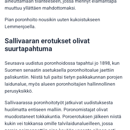
aiheuttamaan tilanteeseen, jossa mennyt elämäntapa
muuttuu yllättäen mahdottomaksi.
Pian poronhoito nousikin uuten kukoistukseen
Lemmenjoella.
Sallivaaran erotukset olivat
suurtapahtuma
Seuraava uudistus poronhoidossa tapahtui jo 1898, kun
Suomen senaatin asetuksella poronhoitoalue jaettiin
paliskuntiin. Niistä tuli paitsi tietyn paikkakunnan porojen
laidunalue, myös alueen poronhoitajien hallinnollinen
perusyksikkö.
Sallivaarassa poronhoitotyöt jatkuivat uudistuksesta
huolimatta entiseen malliin. Poronomistajat olivat
muodostaneet tokkakuntia. Poroerotuksen jälkeen niistä
kukin vei tokkansa omille talvilaidunalueilleen, jossa