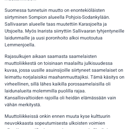
Suomessa tunnetuin muutto on enontekiöläisten
siirtyminen Sompion alueella Pohjois-Sodankylään.
Sallivaaran alueelle taas muutettiin Karasjoelta ja
Utsjoelta. Myös Inarista siirryttiin Sallivaaran tyhjentyneille
laidunmaille ja uusi poronhoito alkoi muotoutua
Lemmenjoella.
Rajasulkujen aikaan saamasta saamelaisten
muuttoliikkestä on toisinaan maalailtu julkisuudessa
kuvaa, jossa uusille asuinsijoille siirtyneet saamelaiset on
leimattu norjalaisiksi maahanmuuttajiksi. Tämä käsitys on
virheellinen, sillä lähes kaikilla porosaamelaisilla oli
laidunalueita molemmilla puolilla rajaa.
Kansallisvaltioiden rajoilla oli heidän elämässään vain
vähän merkitystä.
Muuttoliikkeissä onkin ennen muuta kyse kulttuurin
neuvokkaasta sopeutumisesta ulkoisten voimien