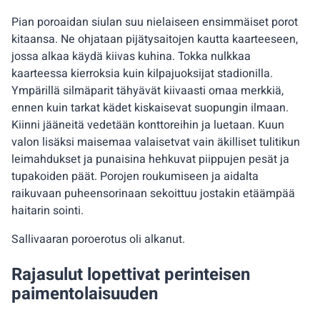
Pian poroaidan siulan suu nielaiseen ensimmäiset porot
kitaansa. Ne ohjataan pijätysaitojen kautta kaarteeseen,
jossa alkaa käydä kiivas kuhina. Tokka nulkkaa
kaarteessa kierroksia kuin kilpajuoksijat stadionilla.
Ympärillä silmäparit tähyävät kiivaasti omaa merkkiä,
ennen kuin tarkat kädet kiskaisevat suopungin ilmaan.
Kiinni jääneitä vedetään konttoreihin ja luetaan. Kuun
valon lisäksi maisemaa valaisetvat vain äkilliset tulitikun
leimahdukset ja punaisina hehkuvat piippujen pesät ja
tupakoiden päät. Porojen roukumiseen ja aidalta
raikuvaan puheensorinaan sekoittuu jostakin etäämpää
haitarin sointi.
Sallivaaran poroerotus oli alkanut.
Rajasulut lopettivat perinteisen
paimentolaisuuden