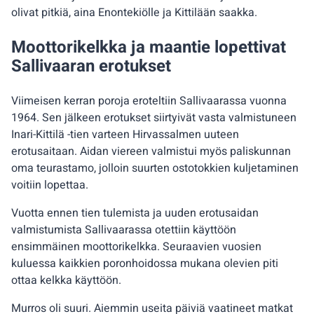
olivat pitkiä, aina Enontekiölle ja Kittilään saakka.
Moottorikelkka ja maantie lopettivat
Sallivaaran erotukset
Viimeisen kerran poroja eroteltiin Sallivaarassa vuonna
1964. Sen jälkeen erotukset siirtyivät vasta valmistuneen
Inari-Kittilä -tien varteen Hirvassalmen uuteen
erotusaitaan. Aidan viereen valmistui myös paliskunnan
oma teurastamo, jolloin suurten ostotokkien kuljetaminen
voitiin lopettaa.
Vuotta ennen tien tulemista ja uuden erotusaidan
valmistumista Sallivaarassa otettiin käyttöön
ensimmäinen moottorikelkka. Seuraavien vuosien
kuluessa kaikkien poronhoidossa mukana olevien piti
ottaa kelkka käyttöön.
Murros oli suuri. Aiemmin useita päiviä vaatineet matkat