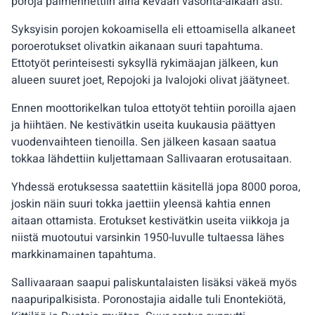
poroja paimennettiin aina kevään vasonta-aikaan asti.
Syksyisin porojen kokoamisella eli ettoamisella alkaneet
poroerotukset olivatkin aikanaan suuri tapahtuma.
Ettotyöt perinteisesti syksyllä rykimäajan jälkeen, kun
alueen suuret joet, Repojoki ja Ivalojoki olivat jäätyneet.
Ennen moottorikelkan tuloa ettotyöt tehtiin poroilla ajaen
ja hiihtäen. Ne kestivätkin useita kuukausia päättyen
vuodenvaihteen tienoilla. Sen jälkeen kasaan saatua
tokkaa lähdettiin kuljettamaan Sallivaaran erotusaitaan.
Yhdessä erotuksessa saatettiin käsitellä jopa 8000 poroa,
joskin näin suuri tokka jaettiin yleensä kahtia ennen
aitaan ottamista. Erotukset kestivätkin useita viikkoja ja
niistä muotoutui varsinkin 1950-luvulle tultaessa lähes
markkinamainen tapahtuma.
Sallivaaraan saapui paliskuntalaisten lisäksi väkeä myös
naapuripalkisista. Poronostajia aidalle tuli Enontekiötä,