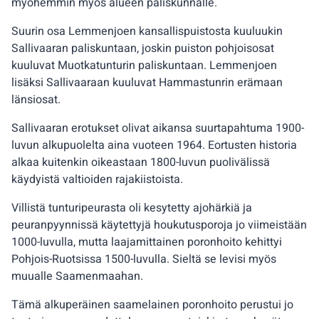
myöhemmin myös alueen paliskunnalle.
Suurin osa Lemmenjoen kansallispuistosta kuuluukin
Sallivaaran paliskuntaan, joskin puiston pohjoisosat
kuuluvat Muotkatunturin paliskuntaan. Lemmenjoen
lisäksi Sallivaaraan kuuluvat Hammastunrin erämaan
länsiosat.
Sallivaaran erotukset olivat aikansa suurtapahtuma 1900-
luvun alkupuolelta aina vuoteen 1964. Eortusten historia
alkaa kuitenkin oikeastaan 1800-luvun puolivälissä
käydyistä valtioiden rajakiistoista.
Villistä tunturipeurasta oli kesytetty ajohärkiä ja
peuranpyynnissä käytettyjä houkutusporoja jo viimeistään
1000-luvulla, mutta laajamittainen poronhoito kehittyi
Pohjois-Ruotsissa 1500-luvulla. Sieltä se levisi myös
muualle Saamenmaahan.
Tämä alkuperäinen saamelainen poronhoito perustui jo