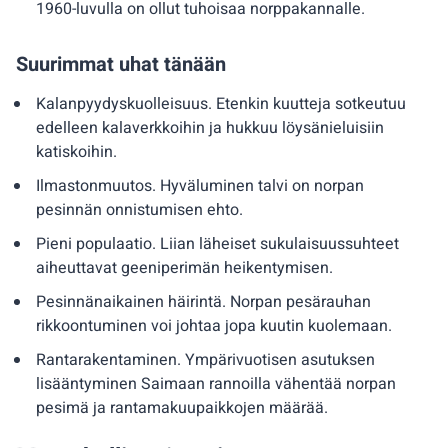
1960-luvulla on ollut tuhoisaa norppakannalle.
Suurimmat uhat tänään
Kalanpyydyskuolleisuus. Etenkin kuutteja sotkeutuu
edelleen kalaverkkoihin ja hukkuu löysänieluisiin
katiskoihin.
Ilmastonmuutos. Hyväluminen talvi on norpan
pesinnän onnistumisen ehto.
Pieni populaatio. Liian läheiset sukulaisuussuhteet
aiheuttavat geeniperimän heikentymisen.
Pesinnänaikainen häirintä. Norpan pesärauhan
rikkoontuminen voi johtaa jopa kuutin kuolemaan.
Rantarakentaminen. Ympärivuotisen asutuksen
lisääntyminen Saimaan rannoilla vähentää norpan
pesimä ja rantamakuupaikkojen määrää.