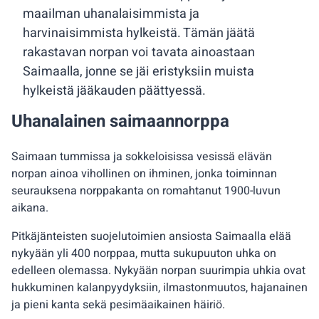
maailman uhanalaisimmista ja
harvinaisimmista hylkeistä. Tämän jäätä
rakastavan norpan voi tavata ainoastaan
Saimaalla, jonne se jäi eristyksiin muista
hylkeistä jääkauden päättyessä.
Uhanalainen saimaannorppa
Saimaan tummissa ja sokkeloisissa vesissä elävän
norpan ainoa vihollinen on ihminen, jonka toiminnan
seurauksena norppakanta on romahtanut 1900-luvun
aikana.
Pitkäjänteisten suojelutoimien ansiosta Saimaalla elää
nykyään yli 400 norppaa, mutta sukupuuton uhka on
edelleen olemassa. Nykyään norpan suurimpia uhkia ovat
hukkuminen kalanpyydyksiin, ilmastonmuutos, hajanainen
ja pieni kanta sekä pesimäaikainen häiriö.