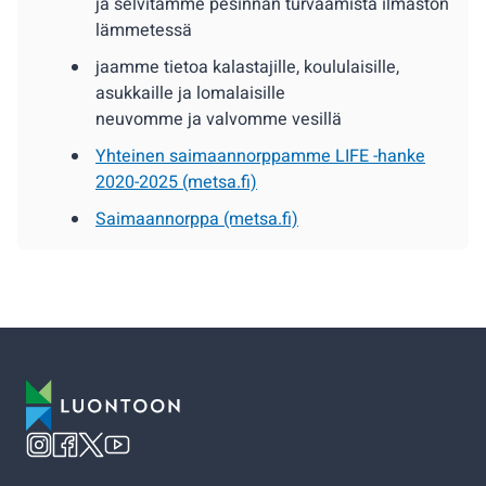
ja selvitämme pesinnän turvaamista ilmaston
lämmetessä
jaamme tietoa kalastajille, koululaisille,
asukkaille ja lomalaisille
neuvomme ja valvomme vesillä
Yhteinen saimaannorppamme LIFE -hanke
2020-2025 (metsa.fi)
Saimaannorppa (metsa.fi)