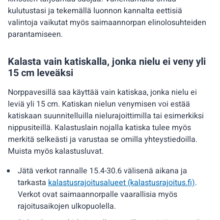
kulutustasi ja tekemällä luonnon kannalta eettisiä
valintoja vaikutat myös saimaannorpan elinolosuhteiden
parantamiseen.
Kalasta vain katiskalla, jonka nielu ei veny yli
15 cm leveäksi
Norppavesillä saa käyttää vain katiskaa, jonka nielu ei
leviä yli 15 cm. Katiskan nielun venymisen voi estää
katiskaan suunnitelluilla nielurajoittimilla tai esimerkiksi
nippusiteillä. Kalastuslain nojalla katiska tulee myös
merkitä selkeästi ja varustaa se omilla yhteystiedoilla.
Muista myös kalastusluvat.
Jätä verkot rannalle 15.4-30.6 välisenä aikana ja
tarkasta
kalastusrajoitusalueet (kalastusrajoitus.fi)
.
Verkot ovat saimaannorpalle vaarallisia myös
rajoitusaikojen ulkopuolella.