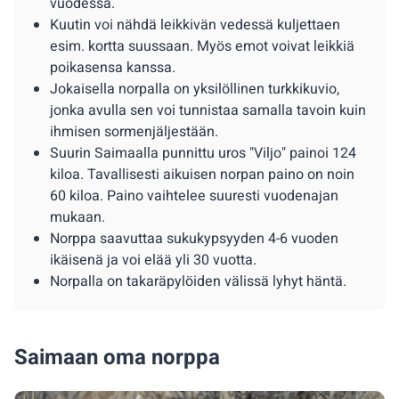
vuodessa.
Kuutin voi nähdä leikkivän vedessä kuljettaen
esim. kortta suussaan. Myös emot voivat leikkiä
poikasensa kanssa.
Jokaisella norpalla on yksilöllinen turkkikuvio,
jonka avulla sen voi tunnistaa samalla tavoin kuin
ihmisen sormenjäljestään.
Suurin Saimaalla punnittu uros "Viljo" painoi 124
kiloa. Tavallisesti aikuisen norpan paino on noin
60 kiloa. Paino vaihtelee suuresti vuodenajan
mukaan.
Norppa saavuttaa sukukypsyyden 4-6 vuoden
ikäisenä ja voi elää yli 30 vuotta.
Norpalla on takaräpylöiden välissä lyhyt häntä.
Saimaan oma norppa