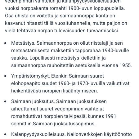
vedenpinnan vaihtelun ja kalanpyydyskuolleisuuden
vuoksi norppakanta romahti 1900-luvun loppupuolella.
Osa uhista on voitettu ja saimaannorppa kanta on
kasvanut hitaasti tällä vuosituhannella, mutta paljon on
vielä tehtävää norpan tulevaisuuden turvaamiseksi.
Metsästys. Saimaannorppa on ollut riistalaji ja sen
metsästämisestä maksettiin tapporahaa 1940-luvulle
saakka. Lopullisesti metsästys kiellettiin ja
saimaannorppa rauhoitettiin asetuksella vuonna 1955.
Ympäristömyrkyt. Etenkin Saimaan suuret
elohopeapitoisuudet 1960- ja 1970-luvuilla vaikuttivat
heikentävästi norppien lisääntymiseen.
Saimaan juoksutus. Saimaan juoksutuksen
aiheuttamat suuret vedenpinnan vaihtelut
romahduttivat norppien talvipesiä, kunnes 1991
solmittiin Saimaan juoksutussopimus.
Kalanpyydyskuolleisuus. Nailonverkkojen käyttöönotto