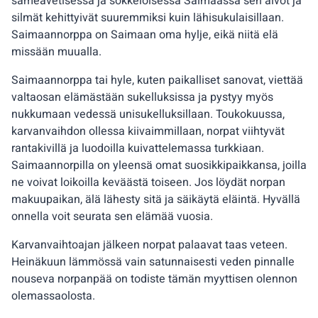
sameavetisessä ja sokkeloisessa Saimaassa sen aivot ja
silmät kehittyivät suuremmiksi kuin lähisukulaisillaan.
Saimaannorppa on Saimaan oma hylje, eikä niitä elä
missään muualla.
Saimaannorppa tai hyle, kuten paikalliset sanovat, viettää
valtaosan elämästään sukelluksissa ja pystyy myös
nukkumaan vedessä unisukelluksillaan. Toukokuussa,
karvanvaihdon ollessa kiivaimmillaan, norpat viihtyvät
rantakivillä ja luodoilla kuivattelemassa turkkiaan.
Saimaannorpilla on yleensä omat suosikkipaikkansa, joilla
ne voivat loikoilla keväästä toiseen. Jos löydät norpan
makuupaikan, älä lähesty sitä ja säikäytä eläintä. Hyvällä
onnella voit seurata sen elämää vuosia.
Karvanvaihtoajan jälkeen norpat palaavat taas veteen.
Heinäkuun lämmössä vain satunnaisesti veden pinnalle
nouseva norpanpää on todiste tämän myyttisen olennon
olemassaolosta.