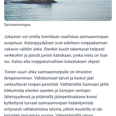
Saimaannorppa.
Jokainen voi omilla toimillaan osallistua saimaannorpan
suojeluun. Kalanpyydykset ovat edelleen norppakannan
vakavin välitön uhka. Etenkin kuutit takertuvat helposti
verkkoihin ja jäävät jumiin katiskaan, jonka nielu on liian
iso. Katso alta norppaturvallisen kalastuksen ohjeet.
Toinen suuri uhka saimaannorpalle on ilmaston
lämpeneminen. Vähälumiset talvet ja heikot jäät
vaikeuttavat norpan pesintää. Välttämällä Saimaan jäillä
liikkumista etenkin saarten ja luotojen rantojen
läheisyydessä ja pitämällä jäänpeittoaikana koirat
kytkettynä turvaat saimaannorpan lisääntymistä
erityisesti vähälumisina talvina, jolloin kuuteilla ei ole
kinosten tarjoamaa suojaa. Vähentämällä omaa