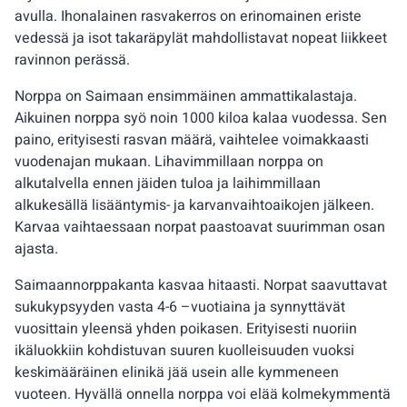
avulla. Ihonalainen rasvakerros on erinomainen eriste
vedessä ja isot takaräpylät mahdollistavat nopeat liikkeet
ravinnon perässä.
Norppa on Saimaan ensimmäinen ammattikalastaja.
Aikuinen norppa syö noin 1000 kiloa kalaa vuodessa. Sen
paino, erityisesti rasvan määrä, vaihtelee voimakkaasti
vuodenajan mukaan. Lihavimmillaan norppa on
alkutalvella ennen jäiden tuloa ja laihimmillaan
alkukesällä lisääntymis- ja karvanvaihtoaikojen jälkeen.
Karvaa vaihtaessaan norpat paastoavat suurimman osan
ajasta.
Saimaannorppakanta kasvaa hitaasti. Norpat saavuttavat
sukukypsyyden vasta 4-6 –vuotiaina ja synnyttävät
vuosittain yleensä yhden poikasen. Erityisesti nuoriin
ikäluokkiin kohdistuvan suuren kuolleisuuden vuoksi
keskimääräinen elinikä jää usein alle kymmeneen
vuoteen. Hyvällä onnella norppa voi elää kolmekymmentä