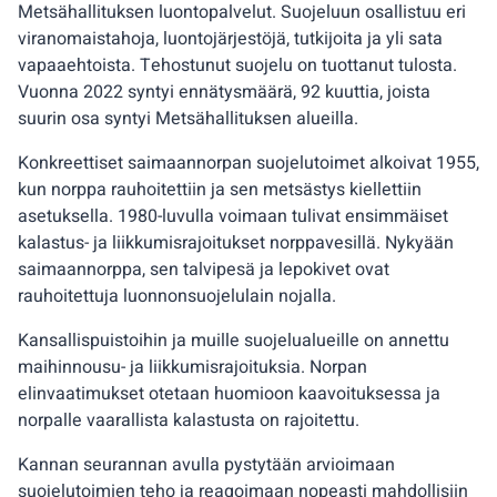
Metsähallituksen luontopalvelut. Suojeluun osallistuu eri
viranomaistahoja, luontojärjestöjä, tutkijoita ja yli sata
vapaaehtoista. Tehostunut suojelu on tuottanut tulosta.
Vuonna 2022 syntyi ennätysmäärä, 92 kuuttia, joista
suurin osa syntyi Metsähallituksen alueilla.
Konkreettiset saimaannorpan suojelutoimet alkoivat 1955,
kun norppa rauhoitettiin ja sen metsästys kiellettiin
asetuksella. 1980-luvulla voimaan tulivat ensimmäiset
kalastus- ja liikkumisrajoitukset norppavesillä. Nykyään
saimaannorppa, sen talvipesä ja lepokivet ovat
rauhoitettuja luonnonsuojelulain nojalla.
Kansallispuistoihin ja muille suojelualueille on annettu
maihinnousu- ja liikkumisrajoituksia. Norpan
elinvaatimukset otetaan huomioon kaavoituksessa ja
norpalle vaarallista kalastusta on rajoitettu.
Kannan seurannan avulla pystytään arvioimaan
suojelutoimien teho ja reagoimaan nopeasti mahdollisiin