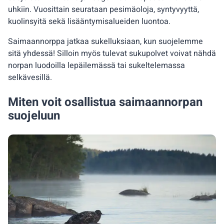
uhkiin. Vuosittain seurataan pesimäoloja, syntyvyyttä,
kuolinsyitä sekä lisääntymisalueiden luontoa.
Saimaannorppa jatkaa sukelluksiaan, kun suojelemme
sitä yhdessä! Silloin myös tulevat sukupolvet voivat nähdä
norpan luodoilla lepäilemässä tai sukeltelemassa
selkävesillä.
Miten voit osallistua saimaannorpan
suojeluun