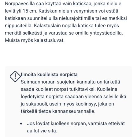
Norppavesillä saa käyttää vain katiskaa, jonka nielu ei
leviä yli 15 cm. Katiskan nielun venymisen voi estää
katiskaan suunnitelluilla nielurajoittimilla tai esimerkiksi
nippusiteillä. Kalastuslain nojalla katiska tulee myös
merkitä selkeästi ja varustaa se omilla yhteystiedoilla.
Muista myös kalastusluvat.
Ilmoita kuolleista norpista
Saimaannorpan suojelun kannalta on tärkeää
saada kuolleet norpat tutkittaviksi. Kuolleina
löydetyistä norpista saadaan yleensä selville ikä
ja sukupuoli, usein myös kuolinsyy, joka on
tärkeää tietoa kannanseurannalle.
Jos löydät kuolleen norpan, varmista etteivät
aallot vie sitä.