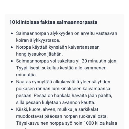
10 kiintoisaa faktaa saimaannorpasta
Saimaannorpan älykkyyden on arveltu vastaavan
koiran älykkyystasoa.
Norppa käyttää kynsiään kaivertaessaan
hengitysaukon jäähän.
Saimaannorppa voi sukeltaa yli 20 minuutin ajan.
Tyypillisesti sukellus kestää alle kymmenen
minuuttia.
Naaras synnyttää alkukeväällä yleensä yhden
poikasen rannan lumikinokseen kaivamaansa
pesään. Pesää on hankala havaita jään päältä,
sillä pesään kuljetaan avannon kautta.
Kiiski, kuore, ahven, muikku ja särkikalat
muodostavat pääosan norpan ruokavaliosta.
Täysikasvuinen norppa syö noin 1000 kiloa kalaa