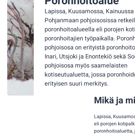
Poronhoitoalue
Lapissa, Kuusamossa, Kainuussa 
Pohjanmaan pohjoisosissa retkeil
poronhoitoalueella eli porojen koti
poronhoitajien työpaikalla. Poron
pohjoisosa on erityistä poronhoito
Inari, Utsjoki ja Enontekiö sekä S
pohjoisosa myös saamelaisten
kotiseutualuetta, jossa poronhoid
erityisen suuri merkitys.
Mikä ja m
Lapissa, Kuusamoss
eli porojen kotipal
poronhoitoaluetta,