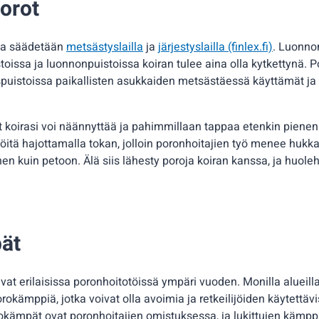
porot
sta säädetään
metsästyslailla
ja
järjestyslailla (finlex.fi)
. Luonnon
toissa ja luonnonpuistoissa koiran tulee aina olla kytkettynä.
spuistoissa paikallisten asukkaiden metsästäessä käyttämät ja 
t koirasi voi näännyttää ja pahimmillaan tappaa etenkin pienen
töitä hajottamalla tokan, jolloin poronhoitajien työ menee hukk
hen kuin petoon. Älä siis lähesty poroja koiran kanssa, ja huolehd
ät
uvat erilaisissa poronhoitotöissä ympäri vuoden. Monilla alueill
orokämppiä, jotka voivat olla avoimia ja retkeilijöiden käytettävi
rokämpät ovat poronhoitajien omistuksessa, ja lukittujen kämppi