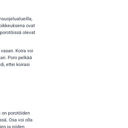
suojelualueilla,
 Poikkeuksena ovat
porotöissä olevat
 vasan. Koira voi
aan. Poro pelkää
i, ettei koirasi
a on porotöiden
ssä. Osa voi olla
en ja niiden