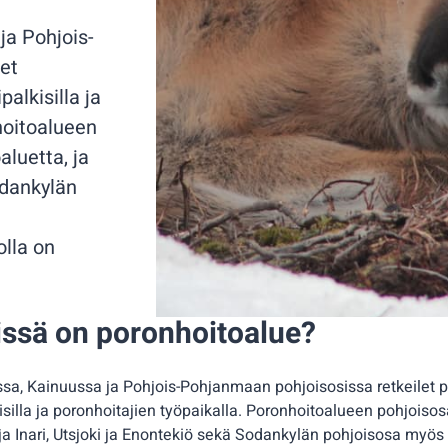
ja Pohjois-
et
palkisilla ja
hoitoalueen
aluetta, ja
odankylän
olla on
issä on poronhoitoalue?
a, Kainuussa ja Pohjois-Pohjanmaan pohjoisosissa retkeilet p
kisilla ja poronhoitajien työpaikalla. Poronhoitoalueen pohjoisos
 ja Inari, Utsjoki ja Enontekiö sekä Sodankylän pohjoisosa myö