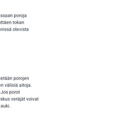
tessaan poroja
ättäen tokan
nnissä olevista
stetään porojen
 välisiä aitoja.
. Jos porot
oskus veräjät voivat
 auki.