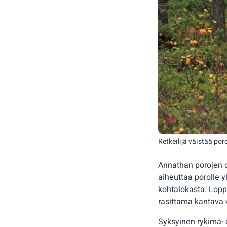
Retkeilijä väistää por
Annathan porojen o
aiheuttaa porolle yl
kohtalokasta. Lopp
rasittama kantava 
Syksyinen rykimä- e