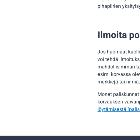
pihapiirien yksityis
Ilmoita po
Jos huomaat kuolle
voi tehdä ilmoituks
mahdollisimman tark
esim. korvassa olev
merkkejä tai nimiä
Monet paliskunnat 
korvauksen vaivan
löytämisestä (palis