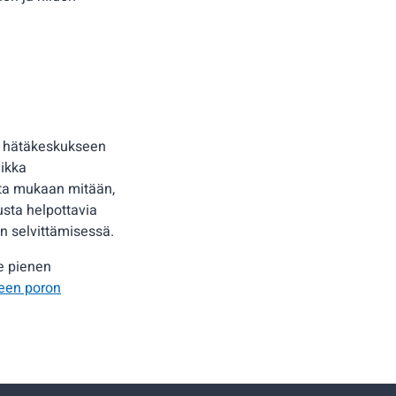
ös hätäkeskukseen
aikka
osta mukaan mitään,
usta helpottavia
n selvittämisessä.
e pienen
leen poron