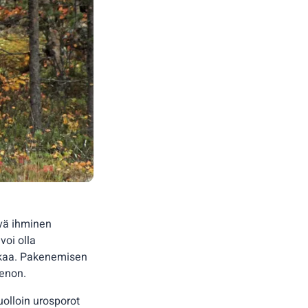
yvä ihminen
voi olla
ukaa. Pakenemisen
menon.
uolloin urosporot