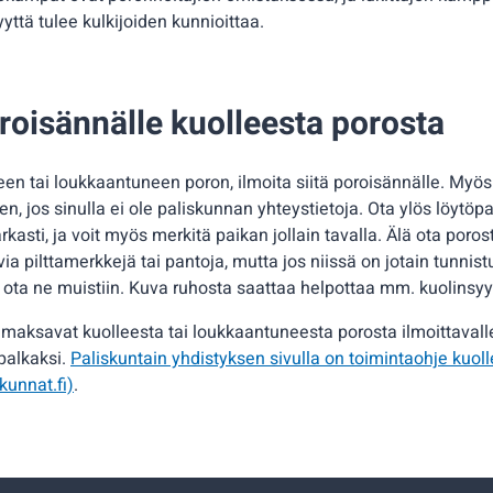
yyttä tulee kulkijoiden kunnioittaa.
roisännälle kuolleesta porosta
en tai loukkaantuneen poron, ilmoita siitä poroisännälle. My
en, jos sinulla ei ole paliskunnan yhteystietoja. Ota ylös löytöp
asti, ja voit myös merkitä paikan jollain tavalla. Älä ota por
ia pilttamerkkejä tai pantoja, mutta jos niissä on jotain tunnist
, ota ne muistiin. Kuva ruhosta saattaa helpottaa mm. kuolinsyy
maksavat kuolleesta tai loukkaantuneesta porosta ilmoittavall
palkaksi.
Paliskuntain yhdistyksen sivulla on toimintaohje kuol
kunnat.fi)
.