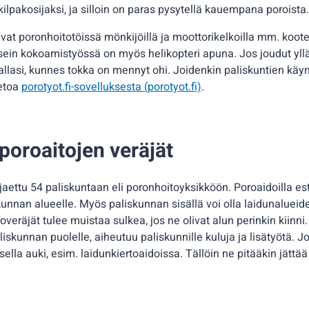
 kilpakosijaksi, ja silloin on paras pysytellä kauempana poroista.
uvat poronhoitotöissä mönkijöillä ja moottorikelkoilla mm. koo
Usein kokoamistyössä on myös helikopteri apuna. Jos joudut yll
allasi, kunnes tokka on mennyt ohi. Joidenkin paliskuntien käy
ietoa
porotyot.fi-sovelluksesta (porotyot.fi)
.
poroaitojen veräjät
jaettu 54 paliskuntaan eli poronhoitoyksikköön. Poroaidoilla e
unnan alueelle. Myös paliskunnan sisällä voi olla laidunalueiden
overäjät tulee muistaa sulkea, jos ne olivat alun perinkin kiinni
iskunnan puolelle, aiheutuu paliskunnille kuluja ja lisätyötä. J
sella auki, esim. laidunkiertoaidoissa. Tällöin ne pitääkin jättää