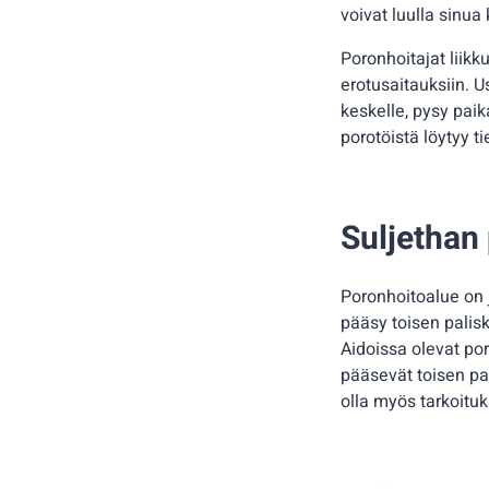
voivat luulla sinua
Poronhoitajat liikk
erotusaitauksiin. 
keskelle, pysy paik
porotöistä löytyy t
Suljethan 
Poronhoitoalue on 
pääsy toisen palisk
Aidoissa olevat por
pääsevät toisen pal
olla myös tarkoituk