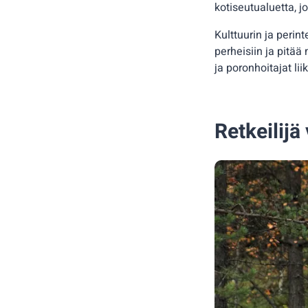
kotiseutualuetta, j
Kulttuurin ja peri
perheisiin ja pitää
ja poronhoitajat li
Retkeilijä