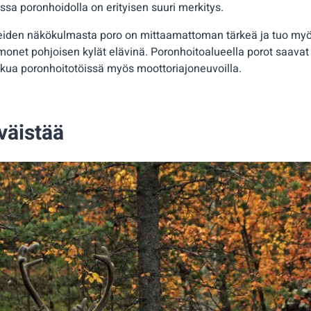
ossa poronhoidolla on erityisen suuri merkitys.
nteiden näkökulmasta poro on mittaamattoman tärkeä ja tuo myös
 monet pohjoisen kylät elävinä. Poronhoitoalueella porot saavat
ikkua poronhoitotöissä myös moottoriajoneuvoilla.
 väistää