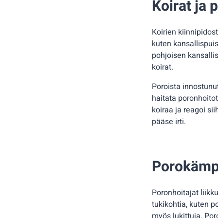
Koirat ja 
Koirien kiinnipido
kuten kansallispuis
pohjoisen kansalli
koirat.
Poroista innostunu
haitata poronhoito
koiraa ja reagoi sii
pääse irti.
Porokämp
Poronhoitajat liikk
tukikohtia, kuten p
myös lukittuja. Po