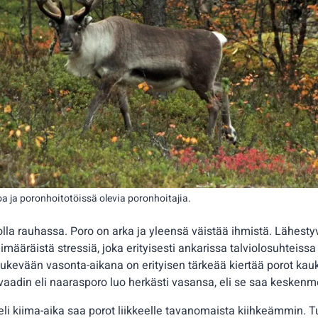
oa ja poronhoitotöissä olevia poronhoitajia.
lla rauhassa. Poro on arka ja yleensä väistää ihmistä. Lähest
imääräistä stressiä, joka erityisesti ankarissa talviolosuhteissa 
ukevään vasonta-aikana on erityisen tärkeää kiertää porot ka
vaadin eli naarasporo luo herkästi vasansa, eli se saa kesken
li kiima-aika saa porot liikkeelle tavanomaista kiihkeämmin. T