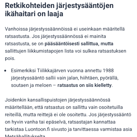
Retkikohteiden järjestysääntöjen
ikähaitari on laaja
Vanhoissa järjestyssäännöissä ei useinkaan määritellä
ratsastusta. Jos järjestyssäännössä ei mainita
ratsastusta, se on
pääsääntöisesti sallittua, mutta
sallittujen liikkumistapojen lista voi sulkea ratsastuksen
pois.
Esimerkiksi Tiilikkajärven vuonna annettu 1988
järjestyssääntö sallii vain jalan, hiihtäen, pyörällä,
soutaen ja meloen –
ratsastus on siis kielletty
.
Joidenkin kansallispuistojen järjestyssäännössä
määritellään, että ratsastus on sallittu vain osoitetuilla
reiteillä, mutta reittejä ei ole osoitettu. Jos järjestyssääntö
on hyvin vanha tai epäselvä, ratsastajan kannattaa
tarkistaa Luontoon.fi sivusto ja tarvittaessa varmistaa asia
Metsähallitukselta.