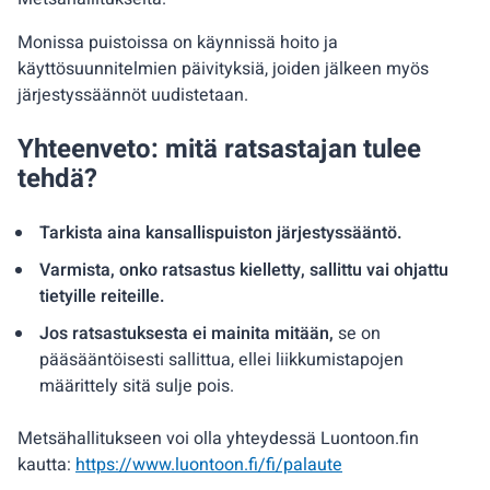
Monissa puistoissa on käynnissä hoito ja
käyttösuunnitelmien päivityksiä, joiden jälkeen myös
järjestyssäännöt uudistetaan.
Yhteenveto: mitä ratsastajan tulee
tehdä?
Tarkista aina kansallispuiston järjestyssääntö.
Varmista, onko ratsastus kielletty, sallittu vai ohjattu
tietyille reiteille.
Jos ratsastuksesta ei mainita mitään,
se on
pääsääntöisesti sallittua, ellei liikkumistapojen
määrittely sitä sulje pois.
Metsähallitukseen voi olla yhteydessä Luontoon.fin
kautta:
https://www.luontoon.fi/fi/palaute