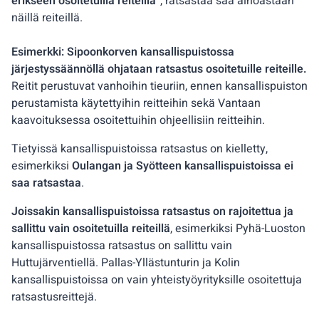
erikseen osoitetuilla reiteillä”
, ratsastaa saa ainoastaan
näillä reiteillä.
Esimerkki: Sipoonkorven kansallispuistossa
järjestyssäännöllä ohjataan ratsastus osoitetuille reiteille.
Reitit perustuvat vanhoihin tieuriin, ennen kansallispuiston
perustamista käytettyihin reitteihin sekä Vantaan
kaavoituksessa osoitettuihin ohjeellisiin reitteihin.
Tietyissä kansallispuistoissa ratsastus on kielletty,
esimerkiksi
Oulangan ja Syötteen kansallispuistoissa ei
saa ratsastaa
.
Joissakin kansallispuistoissa ratsastus on rajoitettua ja
sallittu vain osoitetuilla reiteillä
, esimerkiksi Pyhä-Luoston
kansallispuistossa ratsastus on sallittu vain
Huttujärventiellä. Pallas-Yllästunturin ja Kolin
kansallispuistoissa on vain yhteistyöyrityksille osoitettuja
ratsastusreittejä.