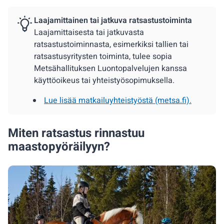
Laajamittainen tai jatkuva ratsastustoiminta
Laajamittaisesta tai jatkuvasta
ratsastustoiminnasta, esimerkiksi tallien tai
ratsastusyritysten toiminta, tulee sopia
Metsähallituksen Luontopalvelujen kanssa
käyttöoikeus tai yhteistyösopimuksella.
Lue lisää matkailuyhteistyöstä (metsa.fi).
Miten ratsastus rinnastuu
maastopyöräilyyn?