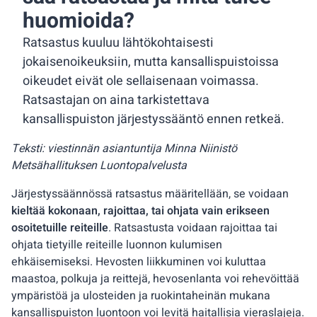
huomioida?
Ratsastus kuuluu lähtökohtaisesti
jokaisenoikeuksiin, mutta kansallispuistoissa
oikeudet eivät ole sellaisenaan voimassa.
Ratsastajan on aina tarkistettava
kansallispuiston järjestyssääntö ennen retkeä.
Teksti: viestinnän asiantuntija Minna Niinistö
Metsähallituksen Luontopalvelusta
Järjestyssäännössä ratsastus määritellään, se voidaan
kieltää kokonaan, rajoittaa, tai ohjata vain erikseen
osoitetuille reiteille
. Ratsastusta voidaan rajoittaa tai
ohjata tietyille reiteille luonnon kulumisen
ehkäisemiseksi. Hevosten liikkuminen voi kuluttaa
maastoa, polkuja ja reittejä, hevosenlanta voi rehevöittää
ympäristöä ja ulosteiden ja ruokintaheinän mukana
kansallispuiston luontoon voi levitä haitallisia vieraslajeja.