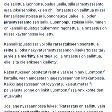
ole sallittua luonnonsuojelualueilla, sillä järjestyssääntö
ajaa jokaisenoikeuksien ohi. Ratsastus on sallittua niissä
kansallispuistoissa ja luonnonsuojelualueilla, joiden
järjestyssääntö
sen sallii.
Luonnonpuistoissa
liikkuminen
on kansallispuistoja tiukemmin rajoitettua, ja ratsastus on
niissä käytännössä kielletty.
Kansallispuistoissa voi olla
ratsastukseen osoitettuja
reittejä
, jotka näkyvät järjestyssäännön liitekartoissa tai /
ja
yleisiä merkittyjä reittejä
, joilla ratsastus on sallittua,
ellei sitä ole erikseen kielletty.
Ratsastukseen osoitetut reitit eivät usein näy Luontoon.fi
kartalla, vaan ainoastaan järjestyssäännön liitekartoissa.
Kaikki järjestyssäännöt löytyvät julkaisut.metsa.fi
palvelusta, jonne on linkit Luontoon.fissä retkikohteiden
etusivuilta.
Jos järjestyssäännössä lukee:
”Ratsastus on sallittu vain