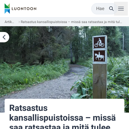
Hae
Artikkelit
Ratsastus kansallispuistoissa – missä saa ratsastaa ja mitä tulee huomioida?
Ratsastus
kansallispuistoissa – missä
saa ratsastaa ja mitä tulee