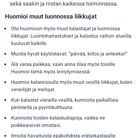
sekä saaliin ja riistan kaikessa toiminnassa.
Huomioi muut luonnossa liikkujat
Ota huomioon myös muut kalastajat ja luonnossa
liikkujat. Luontoharrastukset ja kalastus valtion alueilla
kuuluvat kaikille.
Muista hyvät käytöstavat: ”päivää, kiitos ja anteeksi!”
Älä varaa paikkaa, vaan anna tilaa myös toisille.
Huomioi tämä myös leiriytymisessä.
Huomioi kalareissulla myös muut vesillä liikkujat, kuten
veneilijät ja melojat.
Kun kalastat vierailla vesillä, kunnioita paikallisia
perinteitä ja pyyntikulttuuria.
Kunnioita toisten kalastustapoja, vaikka ne
poikkeaisivat omistasi.
Ilmoita havaituista epäkohdista erätarkastajalle.