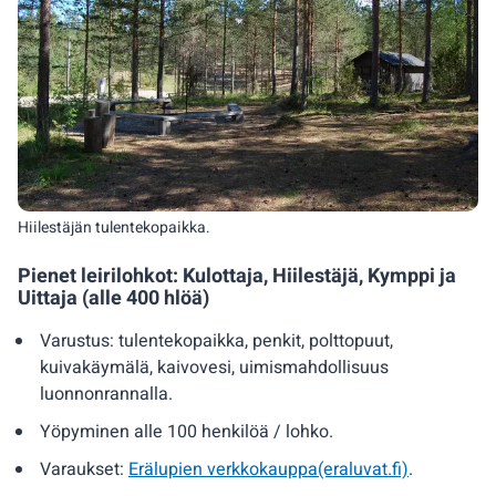
Hiilestäjän tulentekopaikka.
Pienet leirilohkot: Kulottaja, Hiilestäjä, Kymppi ja
Uittaja (alle 400 hlöä)
Varustus: tulentekopaikka, penkit, polttopuut,
kuivakäymälä, kaivovesi, uimismahdollisuus
luonnonrannalla.
Yöpyminen alle 100 henkilöä / lohko.
Varaukset:
Erälupien verkkokauppa(eraluvat.fi)
.