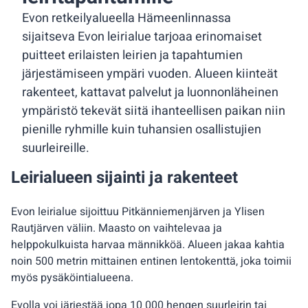
Evon retkeilyalueella Hämeenlinnassa
sijaitseva Evon leirialue tarjoaa erinomaiset
puitteet erilaisten leirien ja tapahtumien
järjestämiseen ympäri vuoden. Alueen kiinteät
rakenteet, kattavat palvelut ja luonnonläheinen
ympäristö tekevät siitä ihanteellisen paikan niin
pienille ryhmille kuin tuhansien osallistujien
suurleireille.
Leirialueen sijainti ja rakenteet
Evon leirialue sijoittuu Pitkänniemenjärven ja Ylisen
Rautjärven väliin. Maasto on vaihtelevaa ja
helppokulkuista harvaa männikköä. Alueen jakaa kahtia
noin 500 metrin mittainen entinen lentokenttä, joka toimii
myös pysäköintialueena.
Evolla voi järjestää jopa 10 000 hengen suurleirin tai