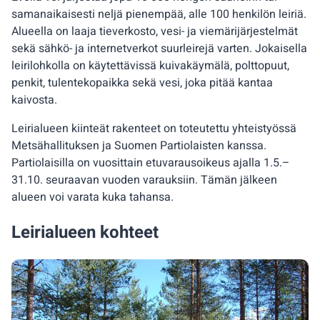
samanaikaisesti neljä pienempää, alle 100 henkilön leiriä.
Alueella on laaja tieverkosto, vesi- ja viemärijärjestelmät
sekä sähkö- ja internetverkot suurleirejä varten. Jokaisella
leirilohkolla on käytettävissä kuivakäymälä, polttopuut,
penkit, tulentekopaikka sekä vesi, joka pitää kantaa
kaivosta.
Leirialueen kiinteät rakenteet on toteutettu yhteistyössä
Metsähallituksen ja Suomen Partiolaisten kanssa.
Partiolaisilla on vuosittain etuvarausoikeus ajalla 1.5.–
31.10. seuraavan vuoden varauksiin. Tämän jälkeen
alueen voi varata kuka tahansa.
Leirialueen kohteet