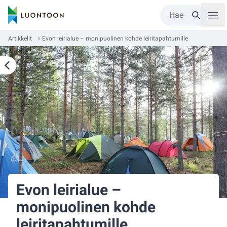
Hae
Artikkelit
Evon leirialue – monipuolinen kohde leiritapahtumille
Evon leirialue –
monipuolinen kohde
leiritapahtumille