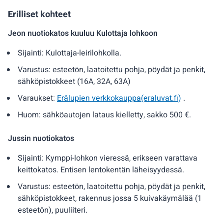
Erilliset kohteet
Jeon nuotiokatos kuuluu Kulottaja lohkoon
Sijainti: Kulottaja-leirilohkolla.
Varustus: esteetön, laatoitettu pohja, pöydät ja penkit,
sähköpistokkeet (16A, 32A, 63A)
Varaukset:
Erälupien verkkokauppa(eraluvat.fi)
.
Huom: sähköautojen lataus kielletty, sakko 500 €.
Jussin nuotiokatos
Sijainti: Kymppi-lohkon vieressä, erikseen varattava
keittokatos. Entisen lentokentän läheisyydessä.
Varustus: esteetön, laatoitettu pohja, pöydät ja penkit,
sähköpistokkeet, rakennus jossa 5 kuivakäymälää (1
esteetön), puuliiteri.