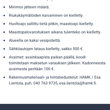
Minimoi jätteen määrä.
Riukukäymälöiden kaivaminen on kielletty.
Huoltoajo sallittu tietä pitkin, maastoajo kielletty.
Maastopalovaroituksen aikana tulenteko on kielletty.
Alueella on kaksi vesipistettä.
Sähköautojen lataus kielletty, sakko 500 €.
Avaimet: avainkaapista paikan päällä, koodi
toimitetaan maksetun varauksen jälkeen. Kadonneesta
avaimesta peritään 100 €.
Rakennusmateriaali- ja hintatiedustelut: HAMK / Esa
Lientola, puh. 040 763 9735, esa.lientola@hamk.fi.