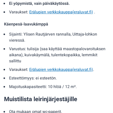
Ei yöpymistä, vain päiväkäytössä.
Varaukset:
Erälupien verkkokauppa(eraluvat.fi)
.
Käenpesä-laavukämppä
Sijainti: Ylisen Rautjärven rannalla, Uittaja-lohkon
vieressä.
Varustus: tulisija (saa käyttää maastopalovaroituksen
aikana), kuivakäymälä, tulentekopaikka, lemmikit
sallittu
Varaukset:
Erälupien verkkokauppa(eraluvat.fi)
.
Esteettömyys: ei esteetön.
Majoituskapasiteetti: 10 hlöä / 12 m².
Muistilista leirinjärjestäjille
Ota mukaan omat wc-paperit.