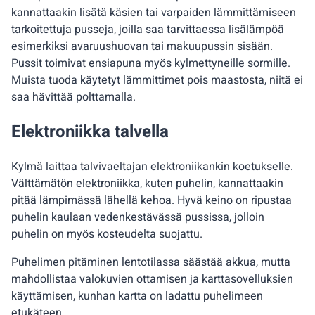
kannattaakin lisätä käsien tai varpaiden lämmittämiseen
tarkoitettuja pusseja, joilla saa tarvittaessa lisälämpöä
esimerkiksi avaruushuovan tai makuupussin sisään.
Pussit toimivat ensiapuna myös kylmettyneille sormille.
Muista tuoda käytetyt lämmittimet pois maastosta, niitä ei
saa hävittää polttamalla.
Elektroniikka talvella
Kylmä laittaa talvivaeltajan elektroniikankin koetukselle.
Välttämätön elektroniikka, kuten puhelin, kannattaakin
pitää lämpimässä lähellä kehoa. Hyvä keino on ripustaa
puhelin kaulaan vedenkestävässä pussissa, jolloin
puhelin on myös kosteudelta suojattu.
Puhelimen pitäminen lentotilassa säästää akkua, mutta
mahdollistaa valokuvien ottamisen ja karttasovelluksien
käyttämisen, kunhan kartta on ladattu puhelimeen
etukäteen.