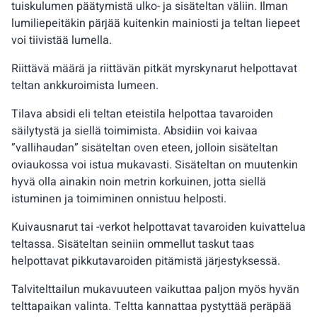
tuiskulumen päätymistä ulko- ja sisäteltan väliin. Ilman
lumiliepeitäkin pärjää kuitenkin mainiosti ja teltan liepeet
voi tiivistää lumella.
Riittävä määrä ja riittävän pitkät myrskynarut helpottavat
teltan ankkuroimista lumeen.
Tilava absidi eli teltan eteistila helpottaa tavaroiden
säilytystä ja siellä toimimista. Absidiin voi kaivaa
”vallihaudan” sisäteltan oven eteen, jolloin sisäteltan
oviaukossa voi istua mukavasti. Sisäteltan on muutenkin
hyvä olla ainakin noin metrin korkuinen, jotta siellä
istuminen ja toimiminen onnistuu helposti.
Kuivausnarut tai -verkot helpottavat tavaroiden kuivattelua
teltassa. Sisäteltan seiniin ommellut taskut taas
helpottavat pikkutavaroiden pitämistä järjestyksessä.
Talvitelttailun mukavuuteen vaikuttaa paljon myös hyvän
telttapaikan valinta. Teltta kannattaa pystyttää peräpää