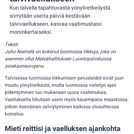
Kun talvella tapahtuvasta yönyliretkeilystä
siirrytään useita päiviä kestävään
talvivaellukseen, kasvaa vaatimustaso
moninkertaiseksi.
Teksti:
Juho Niemelä on kokenut luonnossa liikkuja, joka on
aiemmin ollut Metsähallituksen Luontopalveluissa
asiakasneuvojana.
Talvisessa luonnossa liikkumisen perustaidot eivät juuri
muutu yönyliretkestä, mutta luonnossa vietetyn ajan
pidentyminen tuo mukanaan uusia vaatimuksia.
Vaelluksella liikutaan usein myös kauempana maastossa,
jolloin itsenäinen selviytyminen kaikissa olosuhteissa
korostuu.
Mieti reittisi ja vaelluksen ajankohta