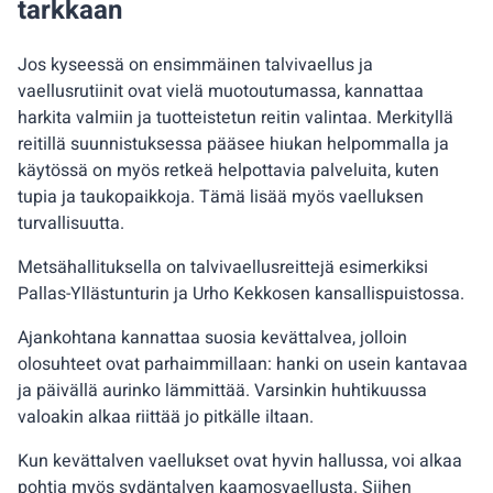
tarkkaan
Jos kyseessä on ensimmäinen talvivaellus ja
vaellusrutiinit ovat vielä muotoutumassa, kannattaa
harkita valmiin ja tuotteistetun reitin valintaa. Merkityllä
reitillä suunnistuksessa pääsee hiukan helpommalla ja
käytössä on myös retkeä helpottavia palveluita, kuten
tupia ja taukopaikkoja. Tämä lisää myös vaelluksen
turvallisuutta.
Metsähallituksella on talvivaellusreittejä esimerkiksi
Pallas-Yllästunturin ja Urho Kekkosen kansallispuistossa.
Ajankohtana kannattaa suosia kevättalvea, jolloin
olosuhteet ovat parhaimmillaan: hanki on usein kantavaa
ja päivällä aurinko lämmittää. Varsinkin huhtikuussa
valoakin alkaa riittää jo pitkälle iltaan.
Kun kevättalven vaellukset ovat hyvin hallussa, voi alkaa
pohtia myös sydäntalven kaamosvaellusta. Siihen