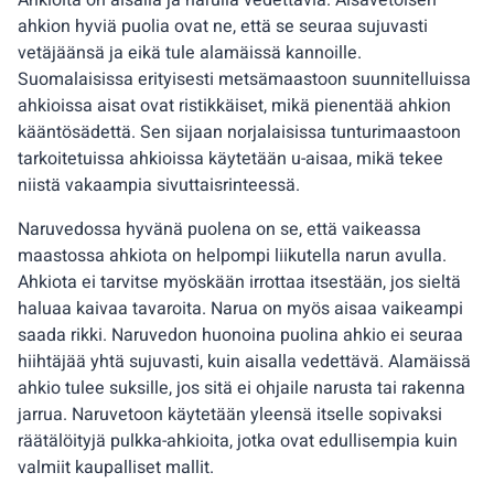
Ahkioita on aisalla ja narulla vedettäviä. Aisavetoisen
ahkion hyviä puolia ovat ne, että se seuraa sujuvasti
vetäjäänsä ja eikä tule alamäissä kannoille.
Suomalaisissa erityisesti metsämaastoon suunnitelluissa
ahkioissa aisat ovat ristikkäiset, mikä pienentää ahkion
kääntösädettä. Sen sijaan norjalaisissa tunturimaastoon
tarkoitetuissa ahkioissa käytetään u-aisaa, mikä tekee
niistä vakaampia sivuttaisrinteessä.
Naruvedossa hyvänä puolena on se, että vaikeassa
maastossa ahkiota on helpompi liikutella narun avulla.
Ahkiota ei tarvitse myöskään irrottaa itsestään, jos sieltä
haluaa kaivaa tavaroita. Narua on myös aisaa vaikeampi
saada rikki. Naruvedon huonoina puolina ahkio ei seuraa
hiihtäjää yhtä sujuvasti, kuin aisalla vedettävä. Alamäissä
ahkio tulee suksille, jos sitä ei ohjaile narusta tai rakenna
jarrua. Naruvetoon käytetään yleensä itselle sopivaksi
räätälöityjä pulkka-ahkioita, jotka ovat edullisempia kuin
valmiit kaupalliset mallit.