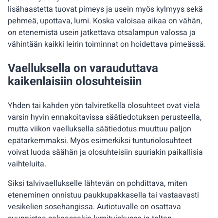
lisähaastetta tuovat pimeys ja usein myös kylmyys sekä
pehmeä, upottava, lumi. Koska valoisaa aikaa on vähän,
on etenemistä usein jatkettava otsalampun valossa ja
vähintään kaikki leirin toiminnat on hoidettava pimeässä.
Vaelluksella on varauduttava
kaikenlaisiin olosuhteisiin
Yhden tai kahden yön talviretkellä olosuhteet ovat vielä
varsin hyvin ennakoitavissa säätiedotuksen perusteella,
mutta viikon vaelluksella säätiedotus muuttuu paljon
epätarkemmaksi. Myös esimerkiksi tunturiolosuhteet
voivat luoda säähän ja olosuhteisiin suuriakin paikallisia
vaihteluita.
Siksi talvivaellukselle lähtevän on pohdittava, miten
eteneminen onnistuu paukkupakkasella tai vastaavasti
vesikelien sosehangissa. Autiotuvalle on osattava