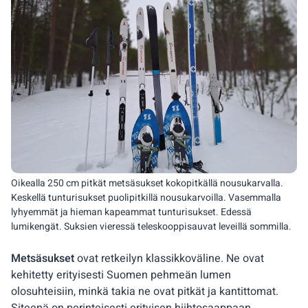
Oikealla 250 cm pitkät metsäsukset kokopitkällä nousukarvalla.
Keskellä tunturisukset puolipitkillä nousukarvoilla. Vasemmalla
lyhyemmät ja hieman kapeammat tunturisukset. Edessä
lumikengät. Suksien vieressä teleskooppisauvat leveillä sommilla.
Metsäsukset
ovat retkeilyn klassikkoväline. Ne ovat
kehitetty erityisesti Suomen pehmeän lumen
olosuhteisiin, minkä takia ne ovat pitkät ja kantittomat.
Siteenä on perinteisesti erityisen hiihtosaappaan