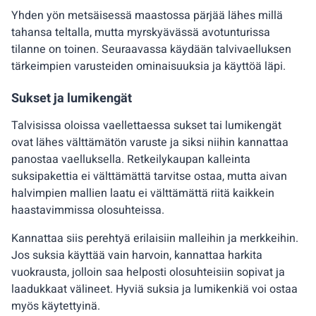
Yhden yön metsäisessä maastossa pärjää lähes millä
tahansa teltalla, mutta myrskyävässä avotunturissa
tilanne on toinen. Seuraavassa käydään talvivaelluksen
tärkeimpien varusteiden ominaisuuksia ja käyttöä läpi.
Sukset ja lumikengät
Talvisissa oloissa vaellettaessa sukset tai lumikengät
ovat lähes välttämätön varuste ja siksi niihin kannattaa
panostaa vaelluksella. Retkeilykaupan kalleinta
suksipakettia ei välttämättä tarvitse ostaa, mutta aivan
halvimpien mallien laatu ei välttämättä riitä kaikkein
haastavimmissa olosuhteissa.
Kannattaa siis perehtyä erilaisiin malleihin ja merkkeihin.
Jos suksia käyttää vain harvoin, kannattaa harkita
vuokrausta, jolloin saa helposti olosuhteisiin sopivat ja
laadukkaat välineet. Hyviä suksia ja lumikenkiä voi ostaa
myös käytettyinä.