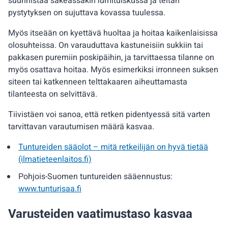
suunnistaa sakeassakin lumituiskussa ja teltan
pystytyksen on sujuttava kovassa tuulessa.
Myös itseään on kyettävä huoltaa ja hoitaa kaikenlaisissa
olosuhteissa. On varauduttava kastuneisiin sukkiin tai
pakkasen puremiin poskipäihin, ja tarvittaessa tilanne on
myös osattava hoitaa. Myös esimerkiksi irronneen suksen
siteen tai katkenneen telttakaaren aiheuttamasta
tilanteesta on selvittävä.
Tiivistäen voi sanoa, että retken pidentyessä sitä varten
tarvittavan varautumisen määrä kasvaa.
Tuntureiden sääolot – mitä retkeilijän on hyvä tietää
(ilmatieteenlaitos.fi)
Pohjois-Suomen tuntureiden sääennustus:
www.tunturisaa.fi
Varusteiden vaatimustaso kasvaa