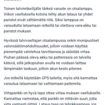
Toinen talviretkeilijälle tärkeä varuste on otsalamppu.
Viikon vaelluksella kotona tehty akun lataus tai yhdet
paristot eivät välttämättä riitä. Siksi lamppua on
varaudutta lataamaan retkellä tai otettava vara-akku tai
paristot mukaan.
Hyvässä talvivaeltajan otsalampussa onkin monipuoliset
valonsäätömahdollisuudet, jolloin voidaan käyttää
pienempää valotehoa tarvittaessa ja säästää virtaa.
Piuhan päässä oleva akku tai patterirasia on talvella
kätevä, sillä jatkopiuhan avulla ne voidaan laittaa
lämpimään taskuun, jolloin akun kesto pitenee.
Jos retkellä käytetään GPS-laitetta, myös sitä kannattaa
varautua lataamaan tai vaihtamaan pattereita.
Virtapankki on hyvä tapa ottaa virtaa mukaan vaellukselle.
Kannattaa varmistaa, että pankki on riittävän suuri, jotta
virta varmasti riittää. Lataus taas on tehokkaampaa, jos