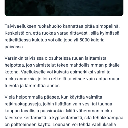
Talvivaelluksen ruokahuolto kannattaa pitää simppelinä.
Keskeistä on, että ruokaa varaa riittävästi, sillä kylmässä
retkeiltäessä kulutus voi olla jopa yli 5000 kaloria
päivässä.
Varsinkin talvisissa olosuhteissa ruuan laittamista
helpottaa, jos valmistelut tekee mahdollisimman pitkälle
kotona. Vaellukselle voi kuivata esimerkiksi valmiita
ruoka-annoksia, jolloin retkellä tarvitsee vain antaa ruuan
turvota ja lämmittää annos.
Vielä helpommalla pääsee, kun käyttää valmiita
retkiruokapusseja, joihin lisätään vain vesi tai tuunaa
kaupan tavallisia pussiruokia. Mitä vähemmän ruoka
tarvitsee keittämistä ja kypsentämistä, sitä tehokkaampaa
on polttoaineen käyttö. Lounaan voi tehdä vaelluksella