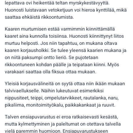
lepattava ovi heikentää teltan myrskykestävyyttä.
Huonosti luistavaan vetoketjuun voi hieroa kynttilää, mikä
saattaa ehkäistä rikkoontumista.
Kaaren murtumisen estää varmimmin kiinnittämällä
kaaret aina kunnolla toisiinsa. Huonosti kiinnittynyt liitos
murtuu helposti. Jos niin tapahtuu, on mukana oltava
kaaren korjausholkki. Se tulee yleensä kaarien mukana ja
on niitä paksumpi ontto lieriö. Se pujotetaan
rikkoontuneen kohdan päälle ja teipataan kiinni. Myös
varakaari saattaa olla fiksua ottaa mukaan.
Yleisiä korjausvälineitä on syytä ottaa niin ikään mukaan
talvivaellukselle. Näihin lukeutuvat esimerkiksi
nippusiteet, teippi, ompelutarvikkeet, rautalanka, naru,
pikaliima, monitoimityökalu, paikkakankaat ja ruuvit.
Talven ensiapuvarustus ei eroa ratkaisevasti kesästä,
mutta kylmettyminen ja paleltumat on otettava talvella
vielä paremmin huomioon. Ensiapuvarustukseen