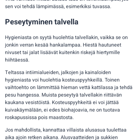
sen voi tehdä lämpimässä, esimerkiksi tuvassa.
Peseytyminen talvella
Hygieniasta on syytä huolehtia talvellakin, vaikka se on
jonkin verran kesää hankalampaa. Hiestä hautuneet
nivuset tai jalat lisäävät kuitenkin riskejä hiertymille
hiihtäessä.
Teltassa intiimialueiden, jalkojen ja kainaloiden
hygieniasta voi huolehtia kosteuspyyhkeillä. Toinen
vaihtoehto on lämmittää hieman vettä kattilassa ja tehdä
pesu hangessa. Muista peseytyä talvellakin riittävän
kaukana vesistöistä. Kosteuspyyhkeitä ei voi jättää
kuivakäymälään, ei edes biohajoavia, ne on tuotava
roskapussissa pois maastosta.
Jos mahdollista, kannattaa villaista alusasua tuulettaa
aika ajoin retken aikana. Alusvaatteiden ja sukkien