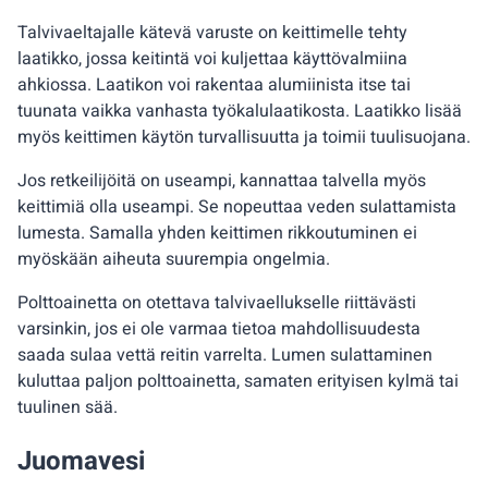
Talvivaeltajalle kätevä varuste on keittimelle tehty
laatikko, jossa keitintä voi kuljettaa käyttövalmiina
ahkiossa. Laatikon voi rakentaa alumiinista itse tai
tuunata vaikka vanhasta työkalulaatikosta. Laatikko lisää
myös keittimen käytön turvallisuutta ja toimii tuulisuojana.
Jos retkeilijöitä on useampi, kannattaa talvella myös
keittimiä olla useampi. Se nopeuttaa veden sulattamista
lumesta. Samalla yhden keittimen rikkoutuminen ei
myöskään aiheuta suurempia ongelmia.
Polttoainetta on otettava talvivaellukselle riittävästi
varsinkin, jos ei ole varmaa tietoa mahdollisuudesta
saada sulaa vettä reitin varrelta. Lumen sulattaminen
kuluttaa paljon polttoainetta, samaten erityisen kylmä tai
tuulinen sää.
Juomavesi