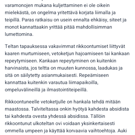
varamonojen mukana kuljettaminen ei ole oikein
mielekästä, on ongelma yritettävä korjata liimalla ja
teipillä. Paras ratkaisu on usein ennalta ehkäisy, siteet ja
monot kannattaakin yrittää pitää mahdollisimman
lumettomina.
Teltan tapauksessa vakavimmat rikkoontumiset liittyvät
kaaren murtumiseen, vetoketjun hajoamiseen tai kankaan
repeytymiseen. Kankaan repeytyminen on kuitenkin
harvinaista, jos teltta on muuten kunnossa, laadukas ja
sitä on säilytetty asianmukaisesti. Repeämiseen
kannattaa kuitenkin varautua liimapaikoilla,
ompeluvälineillä ja ilmastointiteipeillä.
Rikkoontuneelle vetoketjulle on hankala tehdä mitään
maastossa. Talviteltassa onkin hyötyä kahdesta absidista
tai kahdesta ovesta yhdessä absidissa. Tällöin
rikkoontunut ulkoteltan ovi voidaan yksinkertaisesti
ommella umpeen ja käyttää korvaavia vaihtoehtoja. Auki