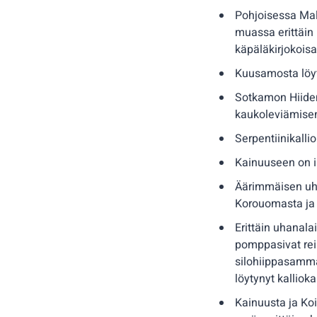
Pohjoisessa Mal
muassa erittäin
käpäläkirjokoisa
Kuusamosta löyt
Sotkamon Hiiden
kaukoleviämisen
Serpentiinikalli
Kainuuseen on i
Äärimmäisen uha
Korouomasta ja 
Erittäin uhanal
pomppasivat rei
silohiippasamma
löytynyt kallio
Kainuusta ja Koi