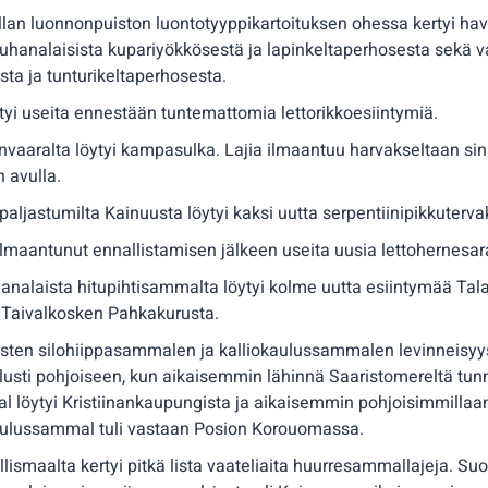
lan luonnonpuiston luontotyyppikartoituksen ohessa kertyi ha
 uhanalaisista kupariyökkösestä ja lapinkeltaperhosesta sekä 
sta ja tunturikeltaperhosesta.
yi useita ennestään tuntemattomia lettorikkoesiintymiä.
vaaralta löytyi kampasulka. Lajia ilmaantuu harvakseltaan sin
 avulla.
opaljastumilta Kainuusta löytyi kaksi uutta serpentiinipikkuterv
lmaantunut ennallistamisen jälkeen useita uusia lettohernesar
nalaista hitupihtisammalta löytyi kolme uutta esiintymää Tal
Taivalkosken Pahkakurusta.
aisten silohiippasammalen ja kalliokaulussammalen levinneisyy
lusti pohjoiseen, kun aikaisemmin lähinnä Saaristomereltä tun
l löytyi Kristiinankaupungista ja aikaisemmin pohjoisimmilla
kaulussammal tuli vastaan Posion Korouomassa.
llismaalta kertyi pitkä lista vaateliaita huurresammallajeja. S