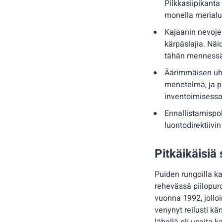
Pilkkasiipikant
monella merialue
Kajaanin nevojen
kärpäslajia. Näi
tähän mennessä 
Äärimmäisen uhan
menetelmä, ja pu
inventoimisessa
Ennallistamispol
luontodirektiivi
Pitkäikäisi
Puiden rungoilla k
rehevässä piilopur
vuonna 1992, jolloi
venynyt reilusti k