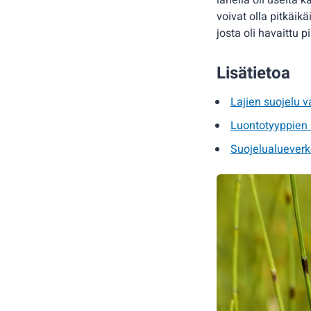
lähellä oli useita
voivat olla pitkäik
josta oli havaittu 
Lisätietoa
Lajien suojelu va
Luontotyyppien 
Suojelualueverk