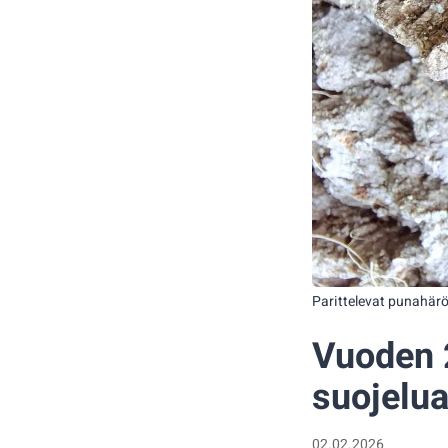
Parittelevat punahärö
Vuoden 
suojelua
02.02.2026