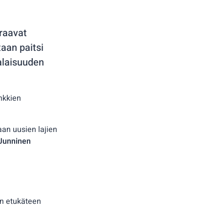
uraavat
taan paitsi
alaisuuden
nkkien
aan uusien lajien
Junninen
in etukäteen