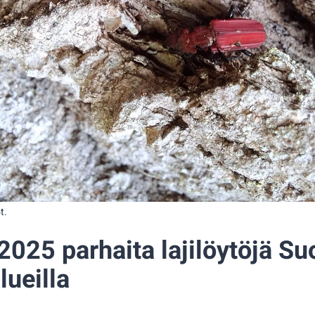
t.
2025 parhaita lajilöytöjä S
lueilla