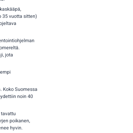
tkaskääpä,
 35 vuotta sitten)
ojeltava
entointiohjelman
tomereltä.
i, jota
sempi
oja. Koko Suomessa
ydettiin noin 40
 tavattu
urjen poikanen,
enee hyvin.