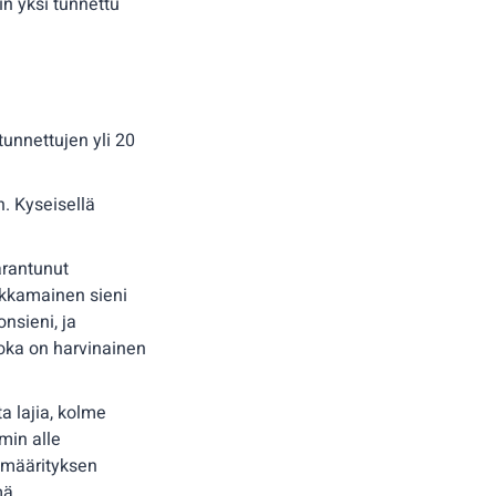
n yksi tunnettu
unnettujen yli 20
. Kyseisellä
arantunut
likkamainen sieni
nsieni, ja
oka on harvinainen
a lajia, kolme
min alle
imäärityksen
mä.