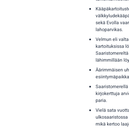
Kääpäkartoituste
välkkyludekääpä 
sekä Evolla vaar
lahoparvikas.
Velmun eli valt
kartoituksissa l
Saaristomereltä
lähimmillään löy
Äärimmäisen uha
esiintymäpaikka
Saaristomerellä
kirjokerttuja ar
paria.
Vielä sata vuott
ulkosaaristossa 
mikä kertoo laa