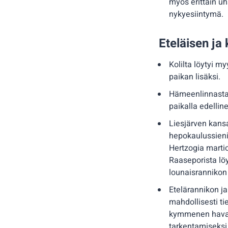
myös erittäin u
nykyesiintymä.
Eteläisen ja
Kolilta löytyi 
paikan lisäksi.
Hämeenlinnasta 
paikalla edellin
Liesjärven kans
hepokaulussieni,
Hertzogia martio
Raaseporista lö
lounaisrannikon
Etelärannikon ja
mahdollisesti ti
kymmenen havain
tarkentamiseksi.