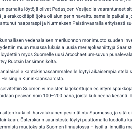
n parhaita löytöjä olivat Padasjoen Vesijaolla vaarantuneet si
ja erakkokääpä (joka oli alun perin havaittu samalla paikalla jo
antunut haaparaspi ja Nurmeksen Paistinvaaralla erityisesti su
akunnallisen vedenalaisen meriluonnon monimuotoisuuden inv
öydettiin muun muassa lukuisia uusia meriajokasniittyjä Saaris
 löydettiin myös Suomelle uusi Arcochaetium-suvun punalevälaj
tyy Ruotsin länsirannikolta.
nalaiselle kantokinnassammaleelle löytyi aikaisempia eteläi
 Helsingin Kuninkaansaaresta.
 selviteltiin Suomen viimeisten kirjokerttujen esiintymispaikk
vioidaan pesivän noin 100–200 paria, joista kuluneena kesänä lö
a sitten kurki oli harvalukuinen pesimälintu Suomessa, ja sitä ei
lainkaan. Österskärin saaristosta löytyi puuttomalta luodolta k
jemmista muutoksista Suomen linnustossa – isoilla linnuilla m