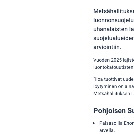
Metsähallitukse
luonnonsuojelua
uhanalaisten laj
suojelualueide
arviointiin.
Vuoden 2025 lajist
luontokatouutisten
“Iloa tuottivat uud
löytyminen on aina 
Metsähallituksen L
Pohjoisen Su
Palsasoilla Enon
arvella.