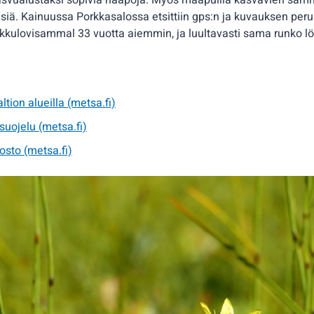
 kasvualustaksi sopivia haapoja. Myös maapuilla kasvavien sam
äisiä. Kainuussa Porkkasalossa etsittiin gps:n ja kuvauksen peru
pikkulovisammal 33 vuotta aiemmin, ja luultavasti sama runko lö
ltion alueilla (metsa.fi)
suojelu (metsa.fi)
osto (metsa.fi)