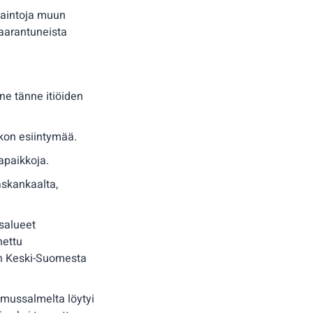
vaintoja muun
vaarantuneista
ne tänne itiöiden
akon esiintymää.
apaikkoja.
askankaalta,
salueet
nettu
an Keski-Suomesta
uomussalmelta löytyi