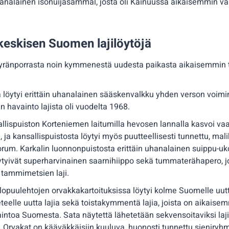
hanalainen isonuijasammal, josta oli Kainuussa aikaisemmin vai
 keskisen Suomen lajilöytöjä
myyränporrasta noin kymmenestä uudesta paikasta aikaisemmin t
löytyi erittäin uhanalainen sääskenvalkku yhden verson voimin
en havainto lajista oli vuodelta 1968.
allispuiston Korteniemen laitumilla hevosen lannalla kasvoi va
 ja kansallispuistosta löytyi myös puutteellisesti tunnettu, ma
rum. Karkalin luonnonpuistosta erittäin uhanalainen suippu-uko
ytyivät superharvinainen saarnihiippo sekä tummaterähapero, j
 tammimetsien laji.
lopuulehtojen orvakkakartoituksissa löytyi kolme Suomelle uutt
eteelle uutta lajia sekä toistakymmentä lajia, joista on aikaisem
toa Suomesta. Sata näytettä lähetetään sekvensoitaviksi laj
 Orvakat on kääväkkäisiin kuuluva, huonosti tunnettu sieniryh