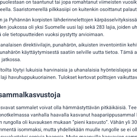
a puolestaan on taantunut tai jopa romahtanut viimeisten vuo
ella. Saaristomerellä pilkkasiipi on kuitenkin osoittanut pala
 ja Pyhännän korpisten lähderinnelettojen kärpässelvityksissä 
den joukossa oli yksi Suomelle uusi laji sekä 283 lajia, joiden u
ole tietopuutteiden vuoksi pystytty arvioimaan.
alaisen direktiivilajin, punahärön, aikuisten inventointiin kehit
nahärön käyttäytymisestä saatiin selville uutta tietoa. Tämä au
 jatkossa.
toilta löytyi lukuisia harvinaisia ja uhanalaisia hyönteislajeja s
n laji havuhuppukuoriainen. Tulokset kertovat polttojen vaikutta
ä sammalkasvustoja
asvavat sammalet voivat olla hämmästyttävän pitkäikäisiä. Te
onotkelmassa vanhalla haavalla kasvanut haapariippusammal lö
n rungolla oli kuvauksen mukaan ”pieni kasvusto”. Vähän yli 30 
ämmentä isommaksi, mutta yhdellekään muulle rungolle se ei ollu