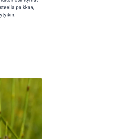
malten esiintymät
steella paikkaa,
ytyikin.