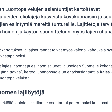
n Luontopalvelujen asiantuntijat kartoittavat
lueiden eliölajeja kasveista kovakuoriaisiin ja se
ien esiintymiä mereltä tuntureille. Lajitietoja tarvi
n hoidon ja käytön suunnitteluun, myös lajien uhan
okartoitukset ja lajiseurannat toivat myös valonpilkahduksia sy
 vastapainoksi.
et lajiesiintymät ja esiintymisalueet, ja useiden Suomelle kokon
jännittävää”, kertoo luonnonsuojelun erityisasiantuntija
Kaisa 
uontopalveluista.
omen lajilöytöjä
tekiöllä lapinleinikkitilanne osoittautui paremmaksi kuin osatti