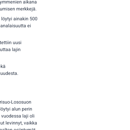
sikymmenien aikana
utumisen merkkejä.
löytyi ainakin 500
hanalaisuutta ei
ettiin uusi
ttaa lajin
ekä
vuudesta.
erisuo-Lososuon
ytyi alun perin
vuodessa laji oli
t levinnyt, vaikka