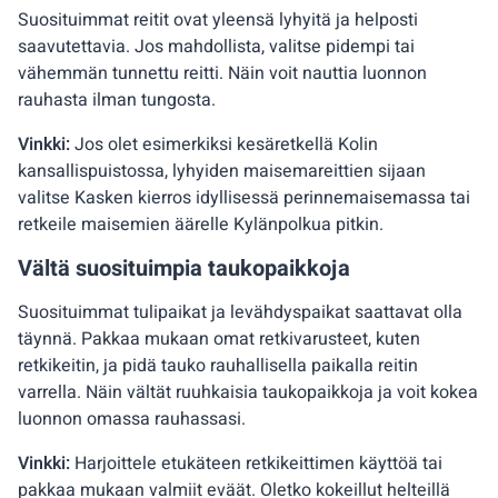
Suosituimmat reitit ovat yleensä lyhyitä ja helposti
saavutettavia. Jos mahdollista, valitse pidempi tai
vähemmän tunnettu reitti. Näin voit nauttia luonnon
rauhasta ilman tungosta.
Vinkki:
Jos olet esimerkiksi kesäretkellä Kolin
kansallispuistossa, lyhyiden maisemareittien sijaan
valitse Kasken kierros idyllisessä perinnemaisemassa tai
retkeile maisemien äärelle Kylänpolkua pitkin.
Vältä suosituimpia taukopaikkoja
Suosituimmat tulipaikat ja levähdyspaikat saattavat olla
täynnä. Pakkaa mukaan omat retkivarusteet, kuten
retkikeitin, ja pidä tauko rauhallisella paikalla reitin
varrella. Näin vältät ruuhkaisia taukopaikkoja ja voit kokea
luonnon omassa rauhassasi.
Vinkki:
Harjoittele etukäteen retkikeittimen käyttöä tai
pakkaa mukaan valmiit eväät. Oletko kokeillut helteillä