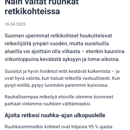
Näin vältät ruuhkat
retkikohteissa
16.04.2025
Suomen upeimmat retkikohteet houkuttelevat
retkeilijöitä ympäri vuoden, mutta suosituilla
alueilla voi ajoittain olla vilkasta – etenkin kauniina
viikonloppuina keväästä syksyyn ja loma-aikoina.
Suositut ja hyvin hoidetut reitit kestävät kulkemista – ja
ovat hyvä valinta, kun haluat retkeillä vastuullisesti. Kun
pysyt reitillä, pysyy luontokin paremmin kunnossa.
Rauhallisempaa retkeilyä etsiville olemme koonneet
parhaat vinkimme ruuhkien välttämiseksi.
Ajoita retkesi ruuhka-ajan ulkopuolelle
Ruuhkaisimmatkin kohteet ovat hiljaisia 95 % ajasta.