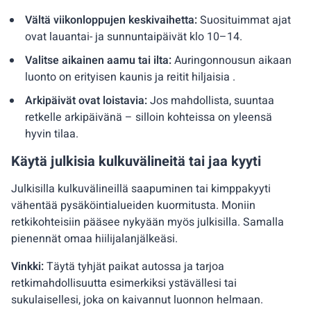
Vältä viikonloppujen keskivaihetta:
Suosituimmat ajat
ovat lauantai- ja sunnuntaipäivät klo 10–14.
Valitse aikainen aamu tai ilta:
Auringonnousun aikaan
luonto on erityisen kaunis ja reitit hiljaisia .
Arkipäivät ovat loistavia:
Jos mahdollista, suuntaa
retkelle arkipäivänä – silloin kohteissa on yleensä
hyvin tilaa.
Käytä julkisia kulkuvälineitä tai jaa kyyti
Julkisilla kulkuvälineillä saapuminen tai kimppakyyti
vähentää pysäköintialueiden kuormitusta. Moniin
retkikohteisiin pääsee nykyään myös julkisilla. Samalla
pienennät omaa hiilijalanjälkeäsi.
Vinkki:
Täytä tyhjät paikat autossa ja tarjoa
retkimahdollisuutta esimerkiksi ystävällesi tai
sukulaisellesi, joka on kaivannut luonnon helmaan.