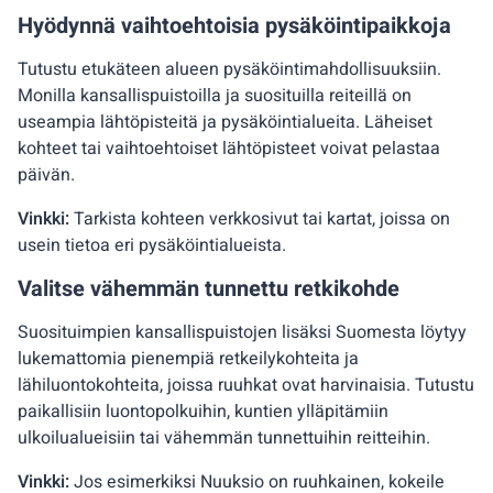
Hyödynnä vaihtoehtoisia pysäköintipaikkoja
Tutustu etukäteen alueen pysäköintimahdollisuuksiin.
Monilla kansallispuistoilla ja suosituilla reiteillä on
useampia lähtöpisteitä ja pysäköintialueita. Läheiset
kohteet tai vaihtoehtoiset lähtöpisteet voivat pelastaa
päivän.
Vinkki:
Tarkista kohteen verkkosivut tai kartat, joissa on
usein tietoa eri pysäköintialueista.
Valitse vähemmän tunnettu retkikohde
Suosituimpien kansallispuistojen lisäksi Suomesta löytyy
lukemattomia pienempiä retkeilykohteita ja
lähiluontokohteita, joissa ruuhkat ovat harvinaisia. Tutustu
paikallisiin luontopolkuihin, kuntien ylläpitämiin
ulkoilualueisiin tai vähemmän tunnettuihin reitteihin.
Vinkki:
Jos esimerkiksi Nuuksio on ruuhkainen, kokeile