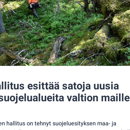
litus esittää satoja uusia
uojelualueita valtion maille
n hallitus on tehnyt suojeluesityksen maa- ja