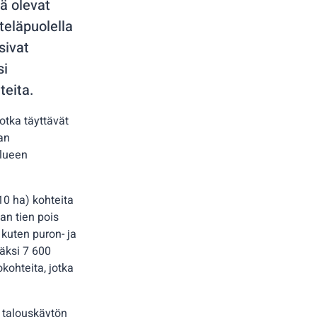
ä olevat
teläpuolella
sivat
si
teita.
jotka täyttävät
an
alueen
 10 ha) kohteita
an tien pois
 kuten puron- ja
säksi 7 600
kohteita, jotka
a talouskäytön