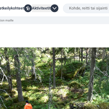
etkeilykohteet
Aktiviteetit
tion maille