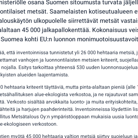
isteriölle osana Suomen sitoumusta turvata jäljell
ontilaiset metsät. Saamelaisten kotiseutualueen e
talouskäytön ulkopuolelle siirrettävät metsät vastai
laltaan 45 000 jalkapallokenttää. Kokonaisuus vei
i Suomea kohti EU:n luonnon monimuotoisuustavoit
ää, että inventoinnissa tunnistetut yli 26 000 hehtaaria metsiä, 
ttamat vanhojen ja luonnontilaisten metsien kriteerit, suojella
 nojalla. Esitys tarkoittaa yhteensä 530 uuden luonnonsuojelu
ykyisten alueiden laajentamista.
0 hehtaaria kriteerit täyttäviä, mutta pinta-alaltaan pieniä (alle
etsähallituksen alue-ekologista verkostoa, ja ne rajautuvat sam
. Verkosto sisältää arvokkaita luonto- ja muita erityiskohteita,
ähteitä ja harjujen paahderinteitä. Inventoinneissa löydettiin li
litus Metsätalous Oy:n ympäristöoppaan mukaisia uusia luonto
ue-ekologiseen verkostoon.
tien myötä 45 000 hehtaaria valtion metsiä siirtyy suojeluun j