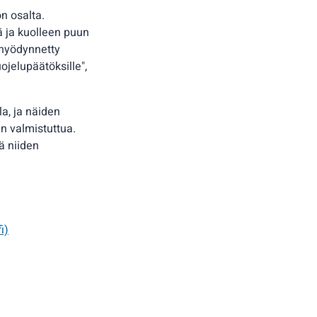
ön osalta.
 ja kuolleen puun
 hyödynnetty
ojelupäätöksille",
a, ja näiden
n valmistuttua.
ä niiden
i)