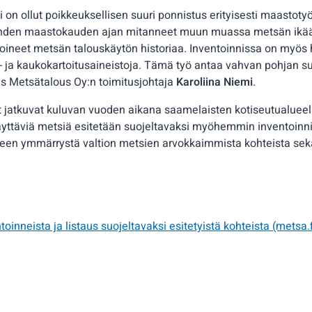
i on ollut poikkeuksellisen suuri ponnistus erityisesti maastoty
kahden maastokauden ajan mitanneet muun muassa metsän ikää
vioineet metsän talouskäytön historiaa. Inventoinnissa on myös
o- ja kaukokartoitusaineistoja. Tämä työ antaa vahvan pohjan su
s Metsätalous Oy:n toimitusjohtaja
Karoliina Niemi
.
 jatkuvat kuluvan vuoden aikana saamelaisten kotiseutualueell
 täyttäviä metsiä esitetään suojeltavaksi myöhemmin inventoinni
een ymmärrystä valtion metsien arvokkaimmista kohteista sek
toinneista ja listaus suojeltavaksi esitetyistä kohteista (metsa.f