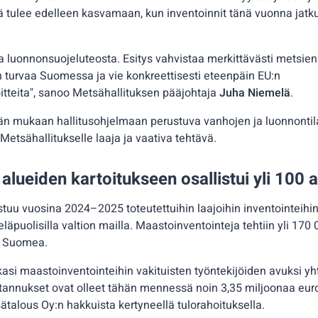
ä tulee edelleen kasvamaan, kun inventoinnit tänä vuonna jat
a luonnonsuojeluteosta. Esitys vahvistaa merkittävästi metsien
turvaa Suomessa ja vie konkreettisesti eteenpäin EU:n
oitteita", sanoo Metsähallituksen pääjohtaja
Juha Niemelä
.
n mukaan hallitusohjelmaan perustuva vanhojen ja luonnontil
 Metsähallitukselle laaja ja vaativa tehtävä.
 alueiden kartoitukseen osallistui yli 100 
stuu vuosina 2024–2025 toteutettuihin laajoihin inventointeihi
läpuolisilla valtion mailla. Maastoinventointeja tehtiin yli 170
la Suomea.
kasi maastoinventointeihin vakituisten työntekijöiden avuksi y
tannukset ovat olleet tähän mennessä noin 3,35 miljoonaa euroa
ätalous Oy:n hakkuista kertyneellä tulorahoituksella.