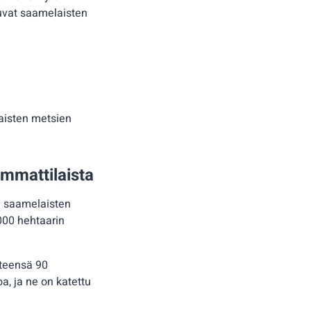
kuvat saamelaisten
aisten metsien
ammattilaista
n saamelaisten
 000 hehtaarin
hteensä 90
, ja ne on katettu