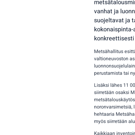
metsätalousmin
vanhat ja luonn
suojeltavat ja 
kokonaispinta-a
konkreettisest
Metsähallitus esitt
valtioneuvoston ase
luonnonsuojelulain
perustamista tai n
Lisäksi lähes 11 00
siirretään osaksi M
metsätalouskäytöstä
noronvarsimetsiä, l
hehtaaria Metsähal
myös siirretään al
Kaikkiaan inventoin