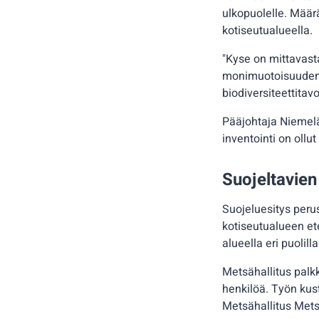
ulkopuolelle. Määr
kotiseutualueella.
"Kyse on mittavast
monimuotoisuuden 
biodiversiteettitav
Pääjohtaja Niemelä
inventointi on ollut
Suojeltavien
Suojeluesitys peru
kotiseutualueen ete
alueella eri puolil
Metsähallitus palk
henkilöä. Työn kus
Metsähallitus Mets