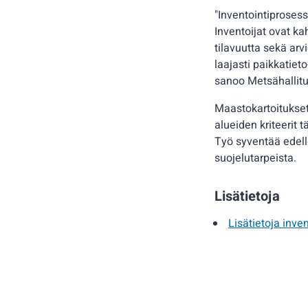
"Inventointiprosess
Inventoijat ovat 
tilavuutta sekä ar
laajasti paikkatiet
sanoo Metsähallitu
Maastokartoitukset
alueiden kriteerit
Työ syventää edell
suojelutarpeista.
Lisätietoja
Lisätietoja inven