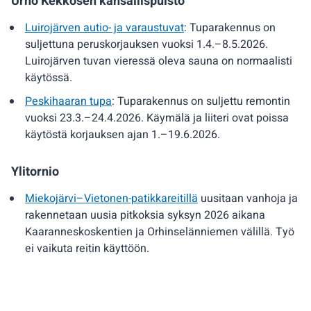
Urho Kekkosen kansallispuisto
Luirojärven autio- ja varaustuvat
: Tuparakennus on
suljettuna peruskorjauksen vuoksi 1.4.–8.5.2026.
Luirojärven tuvan vieressä oleva sauna on normaalisti
käytössä.
Peskihaaran tupa
: Tuparakennus on suljettu remontin
vuoksi 23.3.–24.4.2026. Käymälä ja liiteri ovat poissa
käytöstä korjauksen ajan 1.–19.6.2026.
Ylitornio
Miekojärvi–Vietonen-patikkareitillä
uusitaan vanhoja ja
rakennetaan uusia pitkoksia syksyn 2026 aikana
Kaaranneskoskentien ja Orhinselänniemen välillä. Työ
ei vaikuta reitin käyttöön.