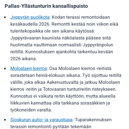
Pallas-Yllästunturin kansallispuisto
Jyppyrän puolikota
: Kodan terassi remontoidaan
kesäkaudella 2026. Remontti kestää noin viikon eikä
tulentekopaikka ole sen aikana käytössä.
Jyppyrävaaran kauniista näköalasta pääsee siitä
huolimatta nauttimaan normaalisti Jyppyränpolun
reitillä. Kunnostuksen ajankohta tarkentuu kevään
2026 aikana.
Moloslaen kierros
: Osa Moloslaen kierros -reitistä
sorastetaan heinä-elokuun aikana. Työ sijoittuu reitillä
välille, joka alkaa Aakenustuvalta ja jatkuu Moloslaen
kierros -reitin ja Totovaaran tunturireitin risteykseen.
Kunnostus ei vaikuta reitin käyttöön, mutta alueella
liikkuvien kannattaa olla tarkkana sorasäkkien ja
työkoneiden varalta.
Sioskurun autio- ja varaustupa
: Tuparakennuksen
terassin remontointi pyritään tekemään