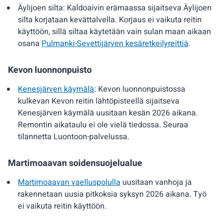
Äylijoen silta: Kaldoaivin erämaassa sijaitseva Äylijoen
silta korjataan kevättalvella. Korjaus ei vaikuta reitin
käyttöön, sillä siltaa käytetään vain sulan maan aikaan
osana
Pulmanki-Sevettijärven kesäretkeilyreittiä
.
Kevon luonnonpuisto
Kenesjärven käymälä
: Kevon luonnonpuistossa
kulkevan Kevon reitin lähtöpisteellä sijaitseva
Kenesjärven käymälä uusitaan kesän 2026 aikana.
Remontin aikataulu ei ole vielä tiedossa. Seuraa
tilannetta Luontoon-palvelussa.
Martimoaavan soidensuojelualue
Martimoaavan vaelluspolulla
uusitaan vanhoja ja
rakennetaan uusia pitkoksia syksyn 2026 aikana. Työ
ei vaikuta reitin käyttöön.