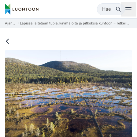
Hae
Ajankohtaista
Lapissa laitetaan tupia, käymälöitä ja pitkoksia kuntoon – retkeilijä, huomioi erityisesti tupien remontit retkisuunnitelmia tehdessäsi