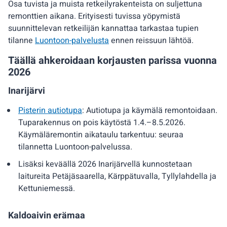
Osa tuvista ja muista retkeilyrakenteista on suljettuna
remonttien aikana. Erityisesti tuvissa yöpymistä
suunnittelevan retkeilijän kannattaa tarkastaa tupien
tilanne
Luontoon-palvelusta
ennen reissuun lähtöä.
Täällä ahkeroidaan korjausten parissa vuonna
2026
Inarijärvi
Pisterin autiotupa
: Autiotupa ja käymälä remontoidaan.
Tuparakennus on pois käytöstä 1.4.–8.5.2026.
Käymäläremontin aikataulu tarkentuu: seuraa
tilannetta Luontoon-palvelussa.
Lisäksi keväällä 2026 Inarijärvellä kunnostetaan
laitureita Petäjäsaarella, Kärppätuvalla, Tyllylahdella ja
Kettuniemessä.
Kaldoaivin erämaa