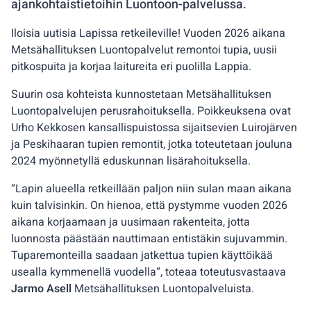
ajankohtaistietoihin Luontoon-palvelussa.
Iloisia uutisia Lapissa retkeileville! Vuoden 2026 aikana
Metsähallituksen Luontopalvelut remontoi tupia, uusii
pitkospuita ja korjaa laitureita eri puolilla Lappia.
Suurin osa kohteista kunnostetaan Metsähallituksen
Luontopalvelujen perusrahoituksella. Poikkeuksena ovat
Urho Kekkosen kansallispuistossa sijaitsevien Luirojärven
ja Peskihaaran tupien remontit, jotka toteutetaan jouluna
2024 myönnetyllä eduskunnan lisärahoituksella.
“Lapin alueella retkeillään paljon niin sulan maan aikana
kuin talvisinkin. On hienoa, että pystymme vuoden 2026
aikana korjaamaan ja uusimaan rakenteita, jotta
luonnosta päästään nauttimaan entistäkin sujuvammin.
Tuparemonteilla saadaan jatkettua tupien käyttöikää
usealla kymmenellä vuodella“, toteaa toteutusvastaava
Jarmo Asell
Metsähallituksen Luontopalveluista.