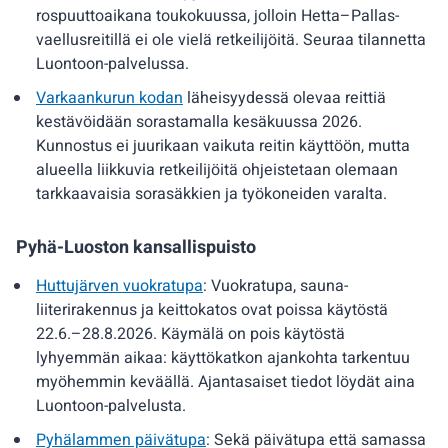
rospuuttoaikana toukokuussa, jolloin Hetta–Pallas-
vaellusreitillä ei ole vielä retkeilijöitä. Seuraa tilannetta
Luontoon-palvelussa.
Varkaankurun kodan
läheisyydessä olevaa reittiä
kestävöidään sorastamalla kesäkuussa 2026.
Kunnostus ei juurikaan vaikuta reitin käyttöön, mutta
alueella liikkuvia retkeilijöitä ohjeistetaan olemaan
tarkkaavaisia sorasäkkien ja työkoneiden varalta.
Pyhä-Luoston kansallispuisto
Huttujärven vuokratupa
: Vuokratupa, sauna-
liiterirakennus ja keittokatos ovat poissa käytöstä
22.6.–28.8.2026. Käymälä on pois käytöstä
lyhyemmän aikaa: käyttökatkon ajankohta tarkentuu
myöhemmin keväällä. Ajantasaiset tiedot löydät aina
Luontoon-palvelusta.
Pyhälammen päivätupa
: Sekä päivätupa että samassa