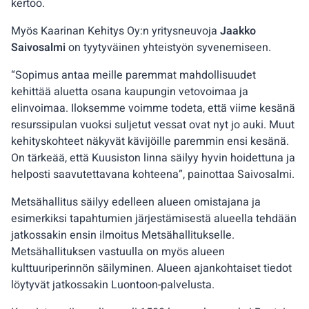
kertoo.
Myös Kaarinan Kehitys Oy:n yritysneuvoja
Jaakko
Saivosalmi
on tyytyväinen yhteistyön syvenemiseen.
“Sopimus antaa meille paremmat mahdollisuudet
kehittää aluetta osana kaupungin vetovoimaa ja
elinvoimaa. Iloksemme voimme todeta, että viime kesänä
resurssipulan vuoksi suljetut vessat ovat nyt jo auki. Muut
kehityskohteet näkyvät kävijöille paremmin ensi kesänä.
On tärkeää, että Kuusiston linna säilyy hyvin hoidettuna ja
helposti saavutettavana kohteena”, painottaa Saivosalmi.
Metsähallitus säilyy edelleen alueen omistajana ja
esimerkiksi tapahtumien järjestämisestä alueella tehdään
jatkossakin ensin ilmoitus Metsähallitukselle.
Metsähallituksen vastuulla on myös alueen
kulttuuriperinnön säilyminen. Alueen ajankohtaiset tiedot
löytyvät jatkossakin Luontoon-palvelusta.