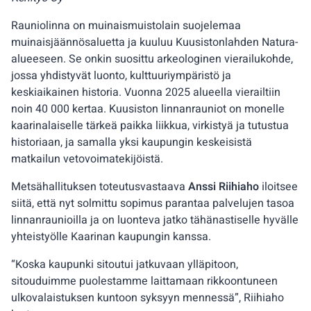
Rauniolinna on muinaismuistolain suojelemaa
muinaisjäännösaluetta ja kuuluu Kuusistonlahden Natura-
alueeseen. Se onkin suosittu arkeologinen vierailukohde,
jossa yhdistyvät luonto, kulttuuriympäristö ja
keskiaikainen historia. Vuonna 2025 alueella vierailtiin
noin 40 000 kertaa. Kuusiston linnanrauniot on monelle
kaarinalaiselle tärkeä paikka liikkua, virkistyä ja tutustua
historiaan, ja samalla yksi kaupungin keskeisistä
matkailun vetovoimatekijöistä.
Metsähallituksen toteutusvastaava
Anssi Riihiaho
iloitsee
siitä, että nyt solmittu sopimus parantaa palvelujen tasoa
linnanraunioilla ja on luonteva jatko tähänastiselle hyvälle
yhteistyölle Kaarinan kaupungin kanssa.
“Koska kaupunki sitoutui jatkuvaan ylläpitoon,
sitouduimme puolestamme laittamaan rikkoontuneen
ulkovalaistuksen kuntoon syksyyn mennessä”, Riihiaho