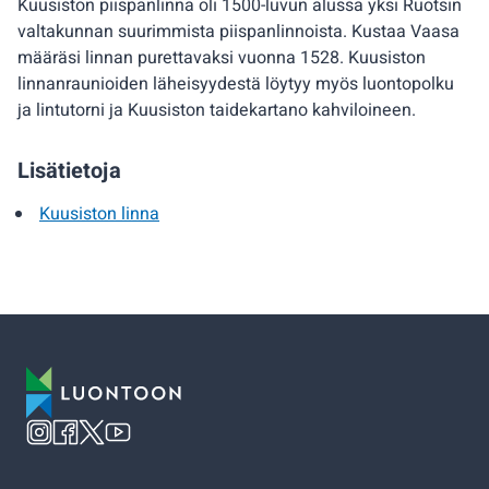
Kuusiston piispanlinna oli 1500-luvun alussa yksi Ruotsin
valtakunnan suurimmista piispanlinnoista. Kustaa Vaasa
määräsi linnan purettavaksi vuonna 1528. Kuusiston
linnanraunioiden läheisyydestä löytyy myös luontopolku
ja lintutorni ja Kuusiston taidekartano kahviloineen.
Lisätietoja
Kuusiston linna