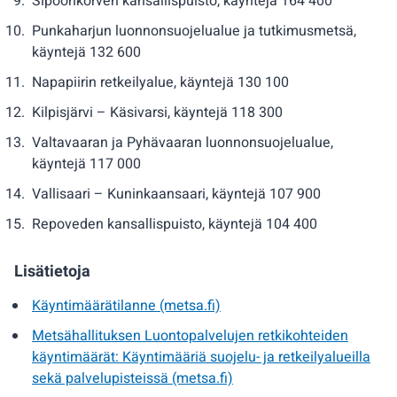
Sipoonkorven kansallispuisto, käyntejä 164 400
Punkaharjun luonnonsuojelualue ja tutkimusmetsä,
käyntejä 132 600
Napapiirin retkeilyalue, käyntejä 130 100
Kilpisjärvi – Käsivarsi, käyntejä 118 300
Valtavaaran ja Pyhävaaran luonnonsuojelualue,
käyntejä 117 000
Vallisaari – Kuninkaansaari, käyntejä 107 900
Repoveden kansallispuisto, käyntejä 104 400
Lisätietoja
Käyntimäärätilanne (metsa.fi)
Metsähallituksen Luontopalvelujen retkikohteiden
käyntimäärät: Käyntimääriä suojelu- ja retkeilyalueilla
sekä palvelupisteissä (metsa.fi)