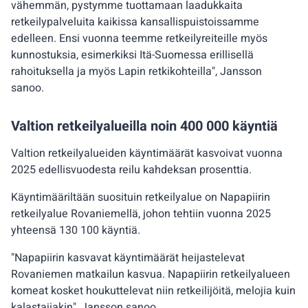
vähemmän, pystymme tuottamaan laadukkaita
retkeilypalveluita kaikissa kansallispuistoissamme
edelleen. Ensi vuonna teemme retkeilyreiteille myös
kunnostuksia, esimerkiksi Itä-Suomessa erillisellä
rahoituksella ja myös Lapin retkikohteilla", Jansson
sanoo.
Valtion retkeilyalueilla noin 400 000 käyntiä
Valtion retkeilyalueiden käyntimäärät kasvoivat vuonna
2025 edellisvuodesta reilu kahdeksan prosenttia.
Käyntimääriltään suosituin retkeilyalue on Napapiirin
retkeilyalue Rovaniemellä, johon tehtiin vuonna 2025
yhteensä 130 100 käyntiä.
"Napapiirin kasvavat käyntimäärät heijastelevat
Rovaniemen matkailun kasvua. Napapiirin retkeilyalueen
komeat kosket houkuttelevat niin retkeilijöitä, melojia kuin
kalastajiakin", Jansson sanoo.