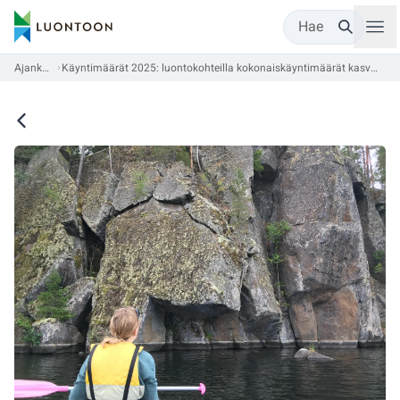
Hae
Ajankohtaista
Käyntimäärät 2025: luontokohteilla kokonaiskäyntimäärät kasvoivat, kansallispuistojen käyntimäärissä hieman laskua