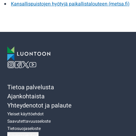
Kansallispuistojen hyötyjä paikallistalouteen (metsa.fi)
Tietoa palvelusta
Ajankohtaista
Yhteydenotot ja palaute
Yleiset käyttöehdot
Saavutettavuusseloste
Tietosuojaseloste
Evästeasetukset