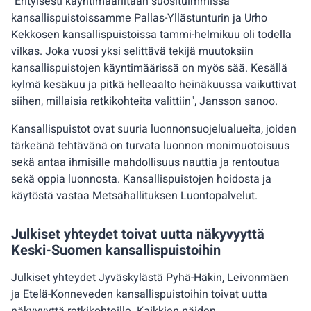
"Erityisesti käyntimääriltään suosituimmissa
kansallispuistoissamme Pallas-Yllästunturin ja Urho
Kekkosen kansallispuistoissa tammi-helmikuu oli todella
vilkas. Joka vuosi yksi selittävä tekijä muutoksiin
kansallispuistojen käyntimäärissä on myös sää. Kesällä
kylmä kesäkuu ja pitkä helleaalto heinäkuussa vaikuttivat
siihen, millaisia retkikohteita valittiin", Jansson sanoo.
Kansallispuistot ovat suuria luonnonsuojelualueita, joiden
tärkeänä tehtävänä on turvata luonnon monimuotoisuus
sekä antaa ihmisille mahdollisuus nauttia ja rentoutua
sekä oppia luonnosta. Kansallispuistojen hoidosta ja
käytöstä vastaa Metsähallituksen Luontopalvelut.
Julkiset yhteydet toivat uutta näkyvyyttä
Keski-Suomen kansallispuistoihin
Julkiset yhteydet Jyväskylästä Pyhä-Häkin, Leivonmäen
ja Etelä-Konneveden kansallispuistoihin toivat uutta