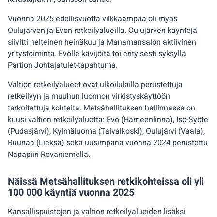
Vuonna 2025 edellisvuotta vilkkaampaa oli myös
Oulujärven ja Evon retkeilyalueilla. Oulujärven käyntejä
siivitti helteinen heinäkuu ja Manamansalon aktiivinen
yritystoiminta. Evolle kävijöitä toi erityisesti syksyllä
Partion Johtajatulet-tapahtuma.
Valtion retkeilyalueet ovat ulkoilulailla perustettuja
retkeilyyn ja muuhun luonnon virkistyskäyttöön
tarkoitettuja kohteita. Metsähallituksen hallinnassa on
kuusi valtion retkeilyaluetta: Evo (Hämeenlinna), Iso-Syöte
(Pudasjärvi), Kylmäluoma (Taivalkoski), Oulujärvi (Vaala),
Ruunaa (Lieksa) sekä uusimpana vuonna 2024 perustettu
Napapiiri Rovaniemellä.
Näissä Metsähallituksen retkikohteissa oli yli
100 000 käyntiä vuonna 2025
Kansallispuistojen ja valtion retkeilyalueiden lisäksi