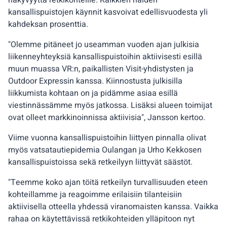
näkyvyyttä retkikohteille. Kaikkien näiden
kansallispuistojen käynnit kasvoivat edellisvuodesta yli
kahdeksan prosenttia.
"Olemme pitäneet jo useamman vuoden ajan julkisia
liikenneyhteyksiä kansallispuistoihin aktiivisesti esillä
muun muassa VR:n, paikallisten Visit-yhdistysten ja
Outdoor Expressin kanssa. Kiinnostusta julkisilla
liikkumista kohtaan on ja pidämme asiaa esillä
viestinnässämme myös jatkossa. Lisäksi alueen toimijat
ovat olleet markkinoinnissa aktiivisia", Jansson kertoo.
Viime vuonna kansallispuistoihin liittyen pinnalla olivat
myös vatsatautiepidemia Oulangan ja Urho Kekkosen
kansallispuistoissa sekä retkeilyyn liittyvät säästöt.
"Teemme koko ajan töitä retkeilyn turvallisuuden eteen
kohteillamme ja reagoimme erilaisiin tilanteisiin
aktiivisella otteella yhdessä viranomaisten kanssa. Vaikka
rahaa on käytettävissä retkikohteiden ylläpitoon nyt