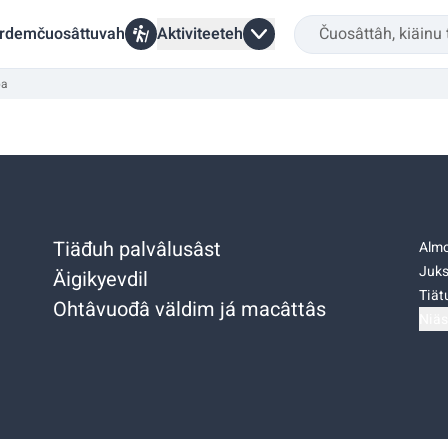
rdemčuosâttuvah
Aktiviteeteh
pa
Tiäđuh palvâlusâst
Almo
Juks
Äigikyevdil
Tiätu
Ohtâvuođâ väldim já macâttâs
Niäs