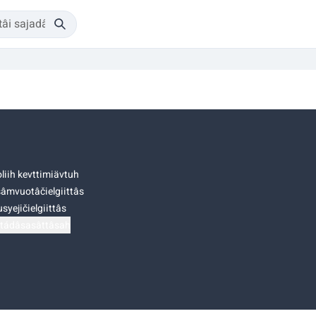
liih kevttimiävtuh
âmvuotâčielgiittâs
syejičielgiittâs
tádâsasâttâsah