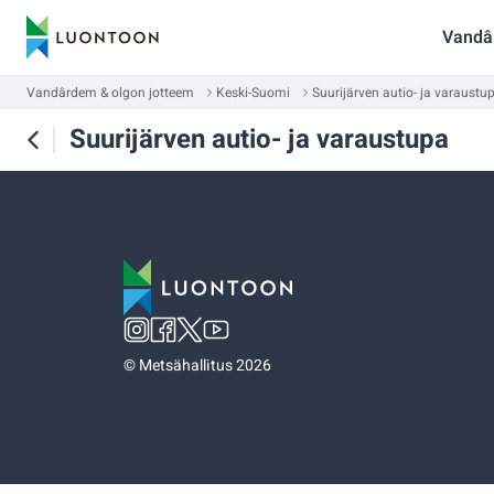
Vandâ
Vandârdem & olgon jotteem
Keski-Suomi
Suurijärven autio- ja varaustu
Suurijärven autio- ja varaustupa
©
Metsähallitus 2026