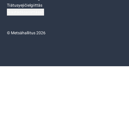
Tiätusyejičielgiittâs
Niästádâsasâttâsah
©
Metsähallitus 2026