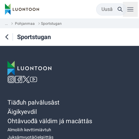
Uusâ
...
Pohjanmaa
Sportstugan
Sportstugan
Tiäđuh palvâlusâst
Äigikyevdil
Ohtâvuođâ väldim já macâttâs
Almoliih kevttimiävtuh
Juksâmvuotâčielgiittâs