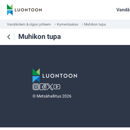
Vandâ
Vandârdem & olgon jotteem
Kymenlaakso
Muhikon tupa
Muhikon tupa
©
Metsähallitus 2026