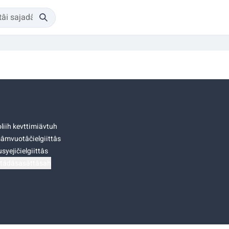
liih kevttimiävtuh
âmvuotâčielgiittâs
syejičielgiittâs
tádâsasâttâsah