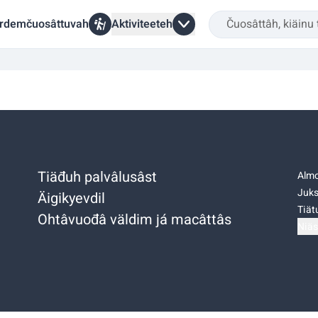
rdemčuosâttuvah
Aktiviteeteh
Tiäđuh palvâlusâst
Almo
Juks
Äigikyevdil
Tiätu
Ohtâvuođâ väldim já macâttâs
Niäs