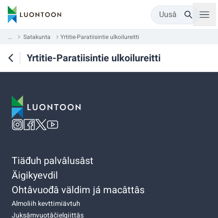
Uusâ
...
Satakunta
Yrtitie-Paratiisintie ulkoilureitti
Yrtitie-Paratiisintie ulkoilureitti
Tiäđuh palvâlusâst
Äigikyevdil
Ohtâvuođâ väldim já macâttâs
Almoliih kevttimiävtuh
Juksâmvuotâčielgiittâs