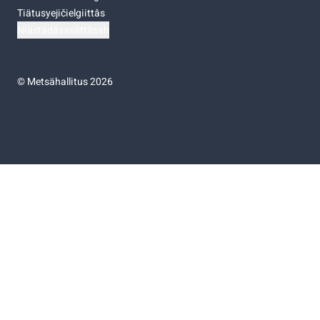
Tiätusyejičielgiittâs
Niästádâsasâttâsah
©
Metsähallitus 2026