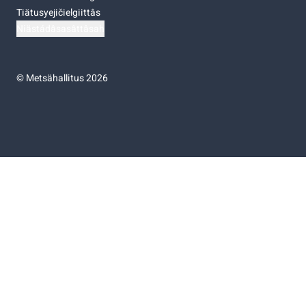
Tiätusyejičielgiittâs
Niästádâsasâttâsah
©
Metsähallitus 2026