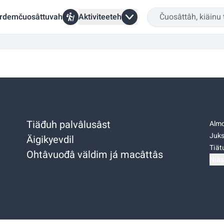
rdemčuosâttuvah
Aktiviteeteh
Tiäđuh palvâlusâst
Almo
Juks
Äigikyevdil
Tiätu
Ohtâvuođâ väldim já macâttâs
Niäs