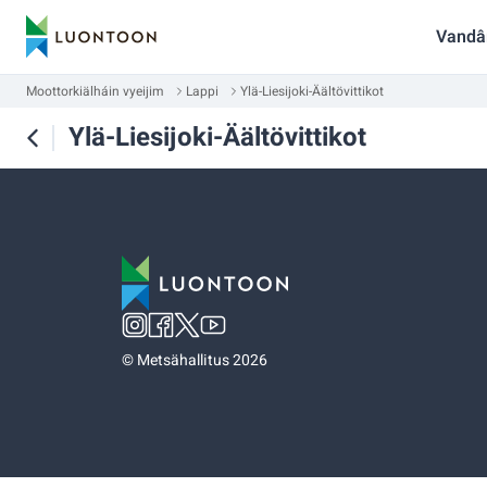
Vandâ
Moottorkiälháin vyeijim
Lappi
Ylä-Liesijoki-Äältövittikot
Ylä-Liesijoki-Äältövittikot
©
Metsähallitus 2026