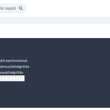
liih kevttimiävtuh
âmvuotâčielgiittâs
syejičielgiittâs
tádâsasâttâsah