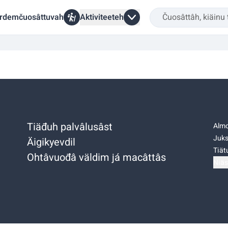
rdemčuosâttuvah
Aktiviteeteh
Tiäđuh palvâlusâst
Almo
Juks
Äigikyevdil
Tiätu
Ohtâvuođâ väldim já macâttâs
Niäs