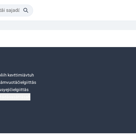
liih kevttimiävtuh
âmvuotâčielgiittâs
syejičielgiittâs
tádâsasâttâsah