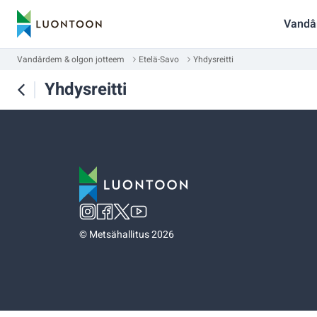
Vandâ
Vandârdem & olgon jotteem
Etelä-Savo
Yhdysreitti
Yhdysreitti
©
Metsähallitus 2026