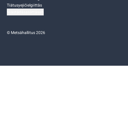
Tiätusyejičielgiittâs
Niästádâsasâttâsah
©
Metsähallitus 2026