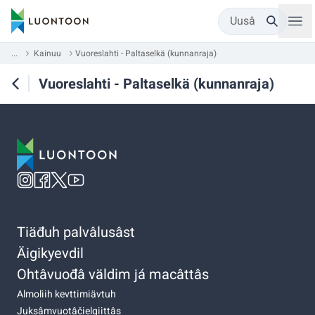
Uusâ
...
Kainuu
Vuoreslahti - Paltaselkä (kunnanraja)
Vuoreslahti - Paltaselkä (kunnanraja)
Tiäđuh palvâlusâst
Äigikyevdil
Ohtâvuođâ väldim já macâttâs
Almoliih kevttimiävtuh
Juksâmvuotâčielgiittâs