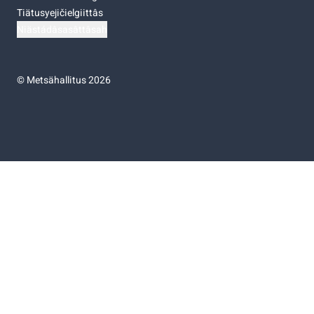
Tiätusyejičielgiittâs
Niästádâsasâttâsah
©
Metsähallitus 2026