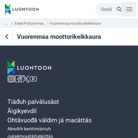
Uusâ
...
Etelä-Pohjanmaa
Vuorenmaa moottorikelkkaura
Vuorenmaa moottorikelkkaura
Tiäđuh palvâlusâst
Äigikyevdil
Ohtâvuođâ väldim já macâttâs
Almoliih kevttimiävtuh
Juksâmvuotâčielgiittâs