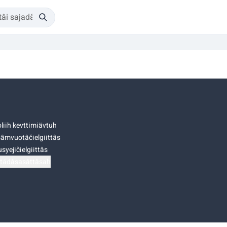
liih kevttimiävtuh
âmvuotâčielgiittâs
syejičielgiittâs
tádâsasâttâsah