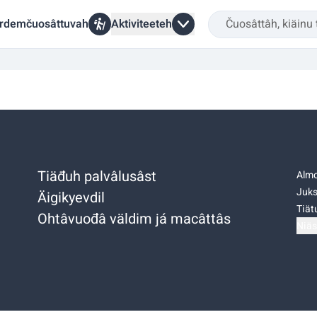
rdemčuosâttuvah
Aktiviteeteh
Tiäđuh palvâlusâst
Almo
Juks
Äigikyevdil
Tiätu
Ohtâvuođâ väldim já macâttâs
Niäs