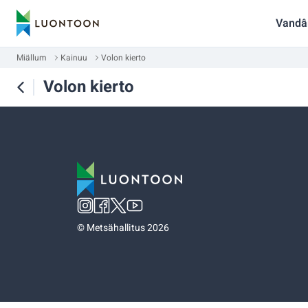
Vandâ
Miällum
Kainuu
Volon kierto
Volon kierto
©
Metsähallitus 2026